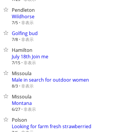
Pendleton
Wildhorse
非表示
7/5
Golfing bud
非表示
7/8
Hamilton
July 18th Join me
非表示
7/15
Missoula
Male in search for outdoor women
非表示
8/3
Missoula
Montana
非表示
6/27
Polson
Looking for farm fresh strawberried