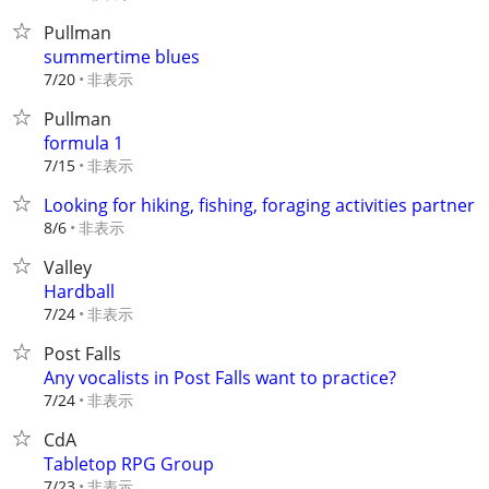
Pullman
summertime blues
非表示
7/20
Pullman
formula 1
非表示
7/15
Looking for hiking, fishing, foraging activities partner
非表示
8/6
Valley
Hardball
非表示
7/24
Post Falls
Any vocalists in Post Falls want to practice?
非表示
7/24
CdA
Tabletop RPG Group
非表示
7/23