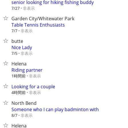
senior looking for hiking fishing buddy
非表示
7/27
Garden City/Whitewater Park
Table Tennis Enthusiasts
非表示
7/7
butte
Nice Lady
非表示
7/5
Helena
Riding partner
1時間前
非表示
Looking for a couple
4時間前
非表示
North Bend
Someone who I can play badminton with
非表示
8/7
Helena