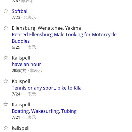
非表示
7/6
Softball
非表示
7/23
Ellensburg, Wenatchee, Yakima
Retired Ellensburg Male Looking for Motorcycle
Buddies
非表示
6/29
Kalispell
have an hour
2時間前
非表示
Kalispell
Tennis or any sport, bike to Kila
非表示
7/24
Kalispell
Boating, Wakesurfing, Tubing
非表示
7/21
kalispell