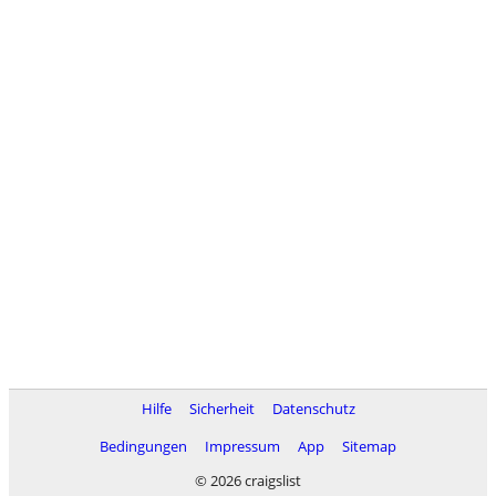
Hilfe
Sicherheit
Datenschutz
Bedingungen
Impressum
App
Sitemap
© 2026 craigslist