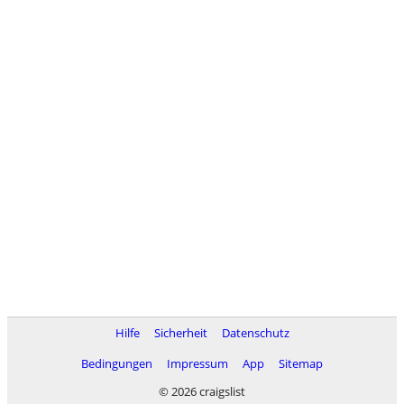
Hilfe
Sicherheit
Datenschutz
Bedingungen
Impressum
App
Sitemap
© 2026 craigslist