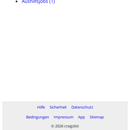
Aushilfsjobs (1)
Hilfe
Sicherheit
Datenschutz
Bedingungen
Impressum
App
Sitemap
© 2026 craigslist