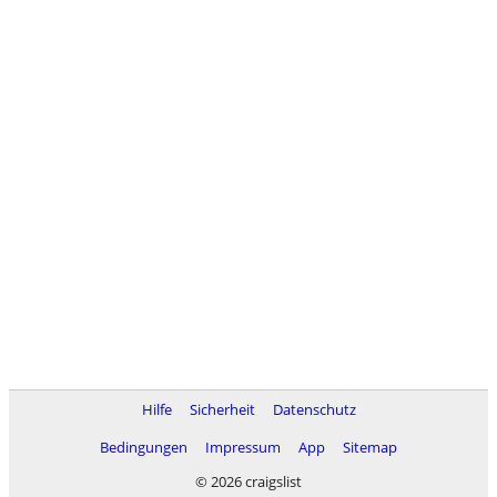
Hilfe
Sicherheit
Datenschutz
Bedingungen
Impressum
App
Sitemap
© 2026 craigslist