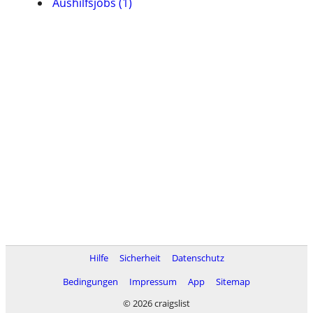
Aushilfsjobs (1)
Hilfe
Sicherheit
Datenschutz
Bedingungen
Impressum
App
Sitemap
© 2026 craigslist