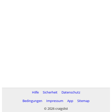
Hilfe
Sicherheit
Datenschutz
Bedingungen
Impressum
App
Sitemap
© 2026 craigslist