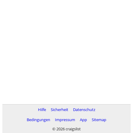
Hilfe
Sicherheit
Datenschutz
Bedingungen
Impressum
App
Sitemap
© 2026 craigslist