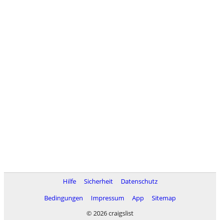
Hilfe
Sicherheit
Datenschutz
Bedingungen
Impressum
App
Sitemap
© 2026 craigslist