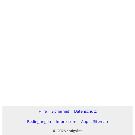
Hilfe
Sicherheit
Datenschutz
Bedingungen
Impressum
App
Sitemap
© 2026 craigslist