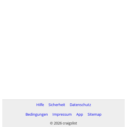
Hilfe
Sicherheit
Datenschutz
Bedingungen
Impressum
App
Sitemap
© 2026 craigslist