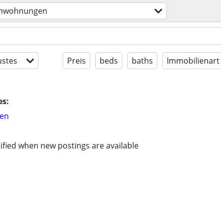
enwohnungen
stes
Preis
beds
baths
Immobilienart
es:
hen
ified when new postings are available