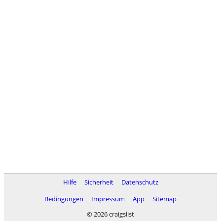
Hilfe
Sicherheit
Datenschutz
Bedingungen
Impressum
App
Sitemap
© 2026 craigslist