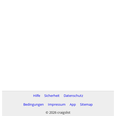
Hilfe
Sicherheit
Datenschutz
Bedingungen
Impressum
App
Sitemap
© 2026 craigslist