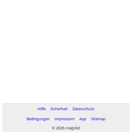
Hilfe
Sicherheit
Datenschutz
Bedingungen
Impressum
App
Sitemap
© 2026 craigslist