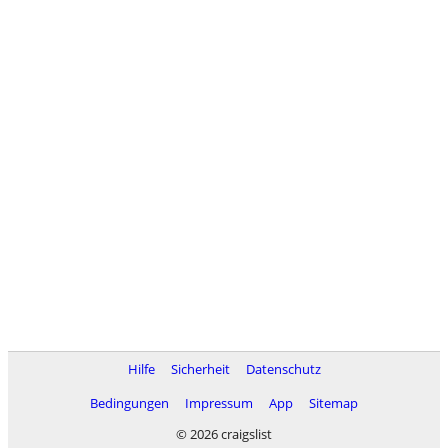
Hilfe
Sicherheit
Datenschutz
Bedingungen
Impressum
App
Sitemap
© 2026 craigslist