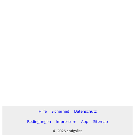
Hilfe
Sicherheit
Datenschutz
Bedingungen
Impressum
App
Sitemap
© 2026 craigslist