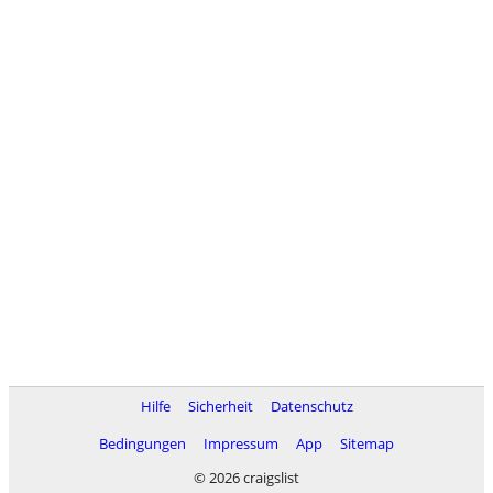
Hilfe
Sicherheit
Datenschutz
Bedingungen
Impressum
App
Sitemap
© 2026 craigslist