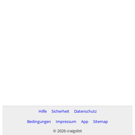
Hilfe
Sicherheit
Datenschutz
Bedingungen
Impressum
App
Sitemap
© 2026 craigslist