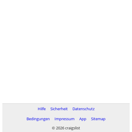
Hilfe
Sicherheit
Datenschutz
Bedingungen
Impressum
App
Sitemap
© 2026 craigslist