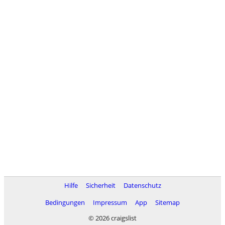
Hilfe
Sicherheit
Datenschutz
Bedingungen
Impressum
App
Sitemap
© 2026 craigslist