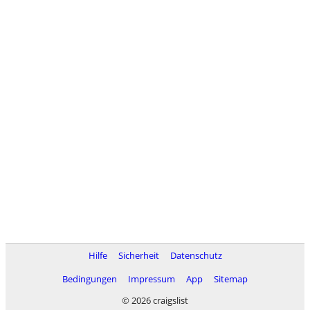
Hilfe
Sicherheit
Datenschutz
Bedingungen
Impressum
App
Sitemap
© 2026 craigslist