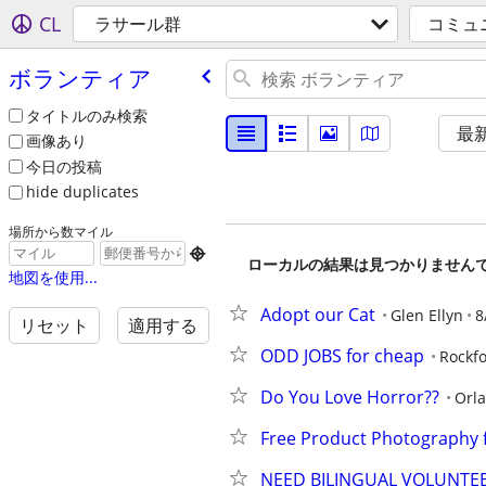
CL
ラサール群
コミュ
ボランティア
タイトルのみ検索
最
画像あり
今日の投稿
hide duplicates
場所から数マイル

ローカルの結果は見つかりません
地図を使用...
Adopt our Cat
Glen Ellyn
8
リセット
適用する
ODD JOBS for cheap
Rockf
Do You Love Horror??
Orl
Free Product Photography f
NEED BILINGUAL VOLUNTE