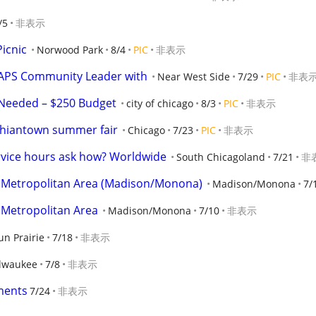
/5
非表示
icnic
Norwood Park
8/4
PIC
非表示
CAPS Community Leader with
Near West Side
7/29
PIC
非表
Needed – $250 Budget
city of chicago
8/3
PIC
非表示
 Chiantown summer fair
Chicago
7/23
PIC
非表示
rvice hours ask how? Worldwide
South Chicagoland
7/21
非
 Metropolitan Area (Madison/Monona)
Madison/Monona
7/
 Metropolitan Area
Madison/Monona
7/10
非表示
un Prairie
7/18
非表示
lwaukee
7/8
非表示
ments
7/24
非表示