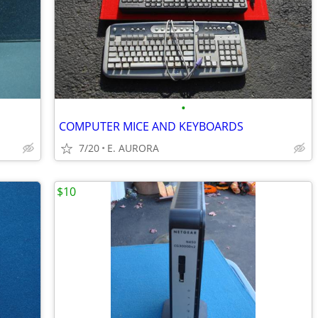
•
COMPUTER MICE AND KEYBOARDS
7/20
E. AURORA
$10