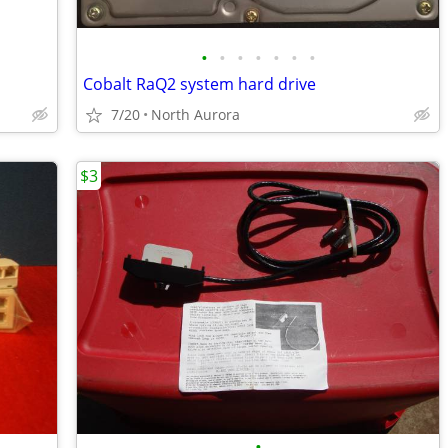
•
•
•
•
•
•
•
Cobalt RaQ2 system hard drive
7/20
North Aurora
$3
•