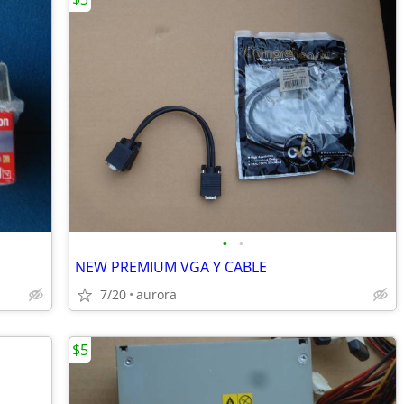
•
•
NEW PREMIUM VGA Y CABLE
7/20
aurora
$5