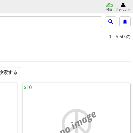
投稿
アカウント
1 - 6
60 の
検索する
$10
no image