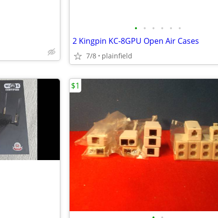
•
•
•
•
•
•
2 Kingpin KC‑8GPU Open Air Cases
7/8
plainfield
$1
•
•