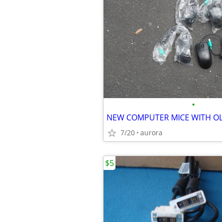
•
7/20
aurora
$5