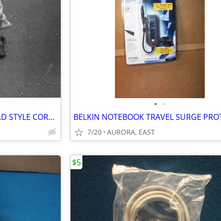
•
•
NEW COMPUTER MICE WITH OLD STYLE CORDS
7/20
AURORA, EAST
$5