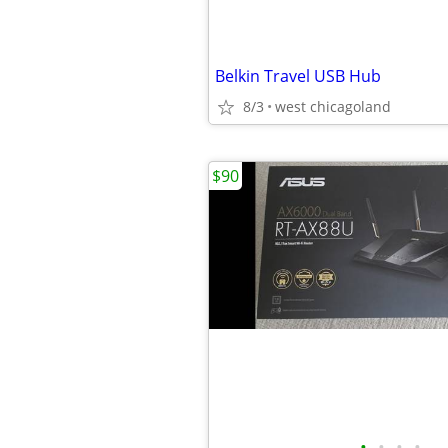
Belkin Travel USB Hub
8/3
west chicagoland
$90
•
•
•
•