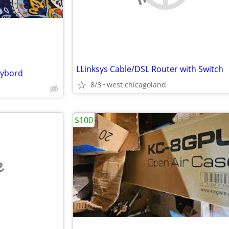
LLinksys Cable/DSL Router with Switch
eybord
8/3
west chicagoland
$100
e