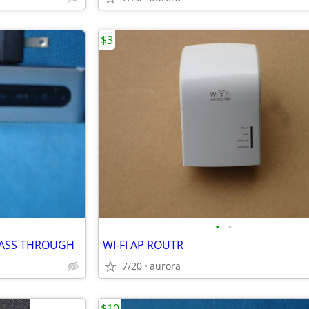
$3
•
•
PASS THROUGH
WI-FI AP ROUTR
7/20
aurora
$10