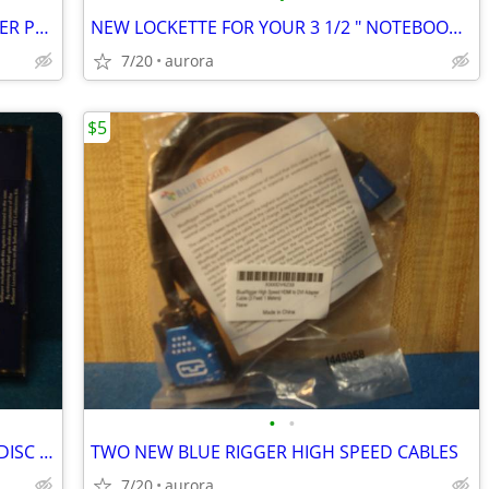
NEW EITHERNET & PHONE JACKS & OTHER PHONE ITEMS
NEW LOCKETTE FOR YOUR 3 1/2 " NOTEBOOK COMPUTER
7/20
aurora
$5
•
•
HP PAVILLION APPLICATION/RECOVERY DISC SET.
TWO NEW BLUE RIGGER HIGH SPEED CABLES
7/20
aurora