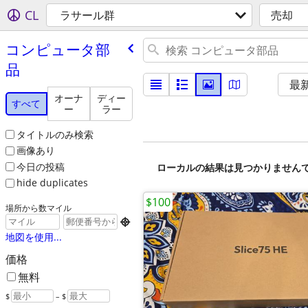
CL
ラサール群
売却
コンピュータ部
品
最
オーナ
ディー
すべて
ー
ラー
タイトルのみ検索
画像あり
今日の投稿
ローカルの結果は見つかりません
hide duplicates
$100
場所から数マイル

地図を使用...
価格
無料
$
– $