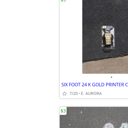
•
SIX FOOT 24 K GOLD PRINTER C
7/20
E. AURORA
$3