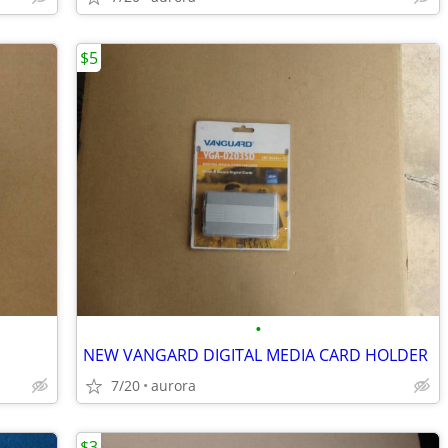
$5
•
NEW VANGARD DIGITAL MEDIA CARD HOLDER
7/20
aurora
$3