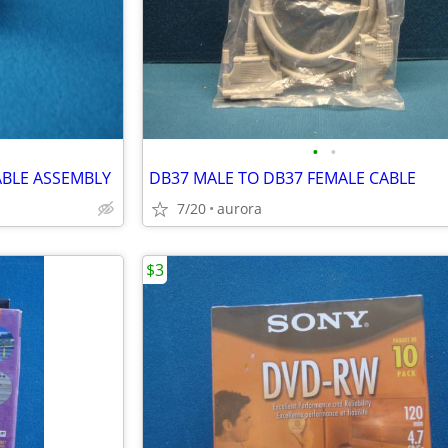
•
•
ABLE ASSEMBLY
DB37 MALE TO DB37 FEMALE CABLE
7/20
aurora
$3