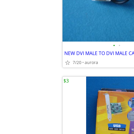
•
•
NEW DVI MALE TO DVI MALE C
7/20
aurora
$3