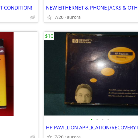
CT CONDITION!
7/20
aurora
$10
•
•
•
•
7/20
aurora