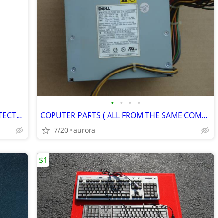
•
•
•
•
BELKIN NOTEBOOK TRAVEL SURGE PROTECTOR
COPUTER PARTS ( ALL FROM THE SAME COMPUTER)
7/20
aurora
$1