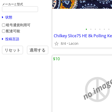
メーカーと型式
状態
暗号通貨利用可
•
•
•
•
•
•
配達可能
Chilkey Slice75 HE 8k Polling K
投稿言語
8/4
Lacon
リセット
適用する
$10
no imag