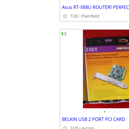
Asus RT-X88U ROUTER! PERFE
7/26
Plainfield
$3
•
•
•
•
BELKIN USB 2 PORT PCI CARD
7/20
aurora