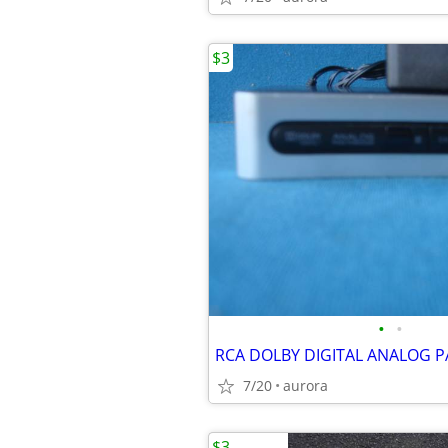
$3
•
•
RCA DOLBY DIGITAL ANALOG 
7/20
aurora
$3