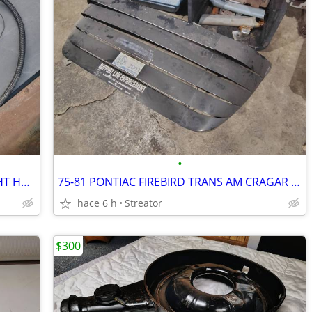
•
1979 pontiac firebird trans am TAIL LIGHT HARNESS 1980 1981 10TH Y88
75-81 PONTIAC FIREBIRD TRANS AM CRAGAR REAR WINDOW LOUVERS CAMARO
hace 6 h
Streator
$300