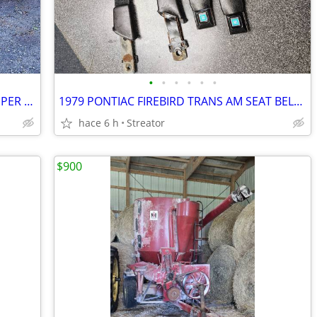
•
•
•
•
•
•
1979 PONTIAC FIREBIRD TRANS AM BUMPER GM 79-81 BANDIT FORMULA Y88 10TH
1979 PONTIAC FIREBIRD TRANS AM SEAT BELTS GM BANDIT FORMULA CAMARO
hace 6 h
Streator
$900