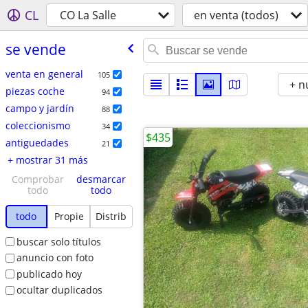
CL
CO La Salle
en venta (todos)
se vende
venta en general
105
+ n
piezas coche
94
campo y jardín
88
coleccionismo
34
$435
antiguedades
21
+ mostrar 31 más
Comprobar
desmarcar
todo
todo
todo
Propie
Distrib
buscar solo títulos
anuncio con foto
publicado hoy
ocultar duplicados