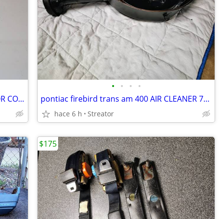
•
•
•
•
1979 pontiac firebird trans am RADIATOR COOLANT OVERFLOW CAP GM 70-81
pontiac firebird trans am 400 AIR CLEANER 77-78 GM FORMULA BANDIT
hace 6 h
Streator
$175