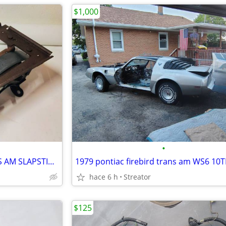
$1,000
•
70-81 PONTIAC FIREBIRD TRANS AM SLAPSTICK FLOOR SHIFTER GM CAMARO
hace 6 h
Streator
$125