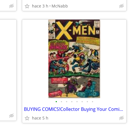
hace 3 h
McNabb
•
•
•
•
•
•
•
•
BUYING COMICS!Collector Buying Your Comic Book Collection (la salle)
hace 5 h