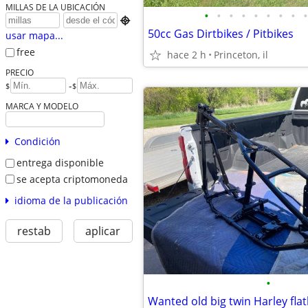
MILLAS DE LA UBICACIÓN
•
•
•
•
•
•
•
•
•

50cc Gas Dirtbikes / Pitbikes
usar mapa...
free
hace 2 h
Princeton, il
PRECIO
-
$
$
MARCA Y MODELO
Condición
entrega disponible
se acepta criptomoneda
idioma de la publicación
restab
aplicar
•