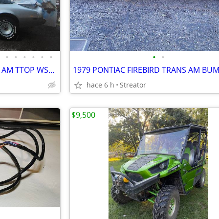
•
•
•
•
•
•
•
•
1981 PONTIAC FIREBIRD TRANS AM TTOP WS6 4W DISC PARTS OR WHOLE BANDIT
hace 6 h
Streator
$9,500