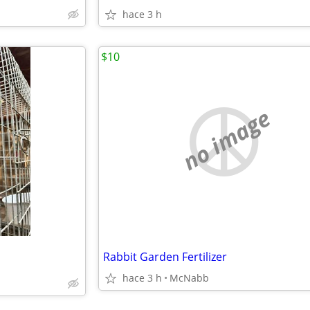
hace 3 h
$10
no image
Rabbit Garden Fertilizer
hace 3 h
McNabb