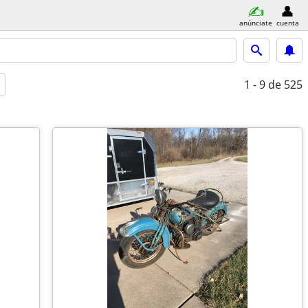
anúnciate
cuenta
1 - 9
de 525