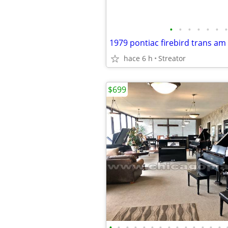
•
•
•
•
•
•
•
hace 6 h
Streator
$699
•
•
•
•
•
•
•
•
•
•
•
•
•
•