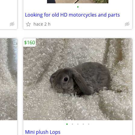
•
Looking for old HD motorcycles and parts
hace 2 h
$160
•
•
•
•
•
Mini plush Lops