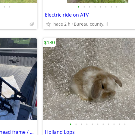
•
•
•
•
•
•
•
•
•
•
Electric ride on ATV
hace 2 h
Bureau county, il
$180
•
•
•
•
•
•
•
•
•
•
•
Wanted old big twin Harley flathead frame / Springer fork
Holland Lops