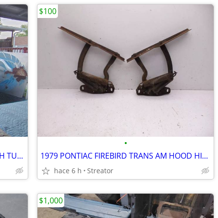
$100
•
1979 pontiac firebird trans am WS6 10TH TURBO WHEELS RIMS 79-81
1979 PONTIAC FIREBIRD TRANS AM HOOD HINGES BANDIT 70-81 CAMARO OEM GM
hace 6 h
Streator
$1,000