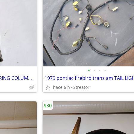
•
•
•
•
1979 PONTIAC TRANS AM STEERING COLUMN GEAR BOX WS6 70-81 CAMARO
hace 6 h
Streator
$30