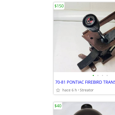
$150
•
•
•
•
hace 6 h
Streator
$40