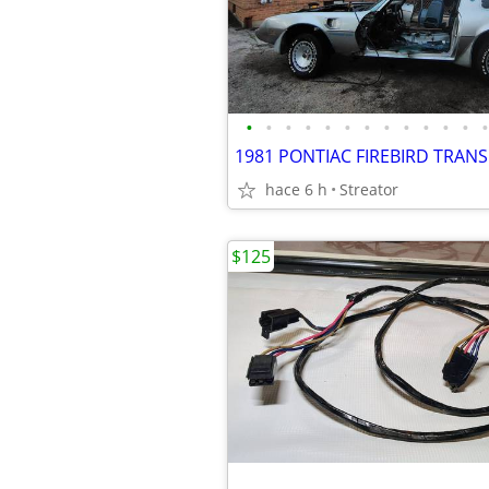
•
•
•
•
•
•
•
•
•
•
•
•
•
hace 6 h
Streator
$125