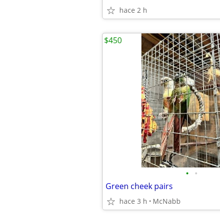
hace 2 h
$450
•
•
Green cheek pairs
hace 3 h
McNabb