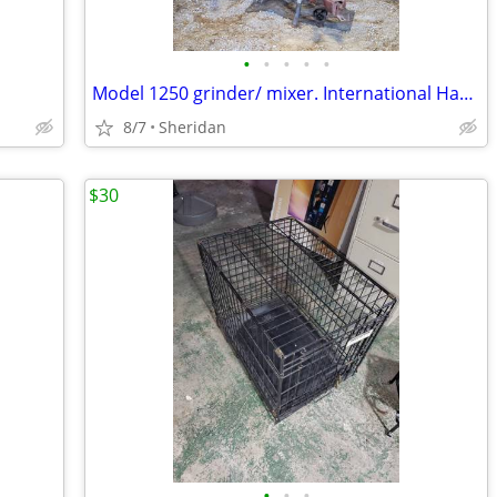
•
•
•
•
•
Model 1250 grinder/ mixer. International Harvester.
8/7
Sheridan
$30
•
•
•