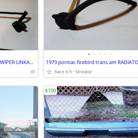
•
•
•
•
•
1979 pontiac firebird trans am WIPER LINKAGE BANDIT FORMULA GM CAMARO
hace 6 h
Streator
$100