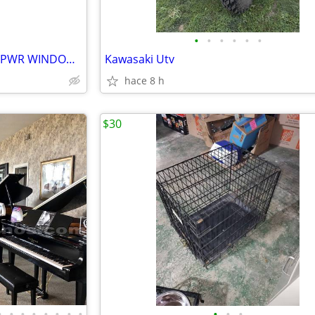
•
•
•
•
•
•
1979 pontiac firebird trans am PWR WINDOW SWITCH HARNESS PLUG WIRES GM
Kawasaki Utv
hace 8 h
$30
•
•
•
•
•
•
•
•
•
•
•