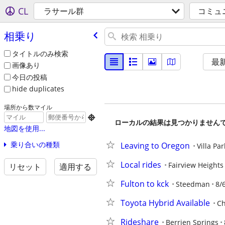
CL
ラサール群
コミュ
相乗り
タイトルのみ検索
最
画像あり
今日の投稿
hide duplicates
場所から数マイル

ローカルの結果は見つかりません
地図を使用...
乗り合いの種類
Leaving to Oregon
Villa Par
Local rides
Fairview Heights
リセット
適用する
Fulton to kck
Steedman
8/
Toyota Hybrid Available
Ch
Rideshare
Berrien Springs