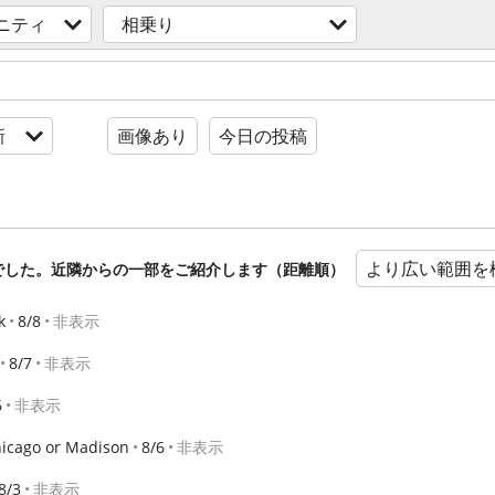
ニティ
相乗り
新
画像あり
今日の投稿
より広い範囲を
でした。近隣からの一部をご紹介します（距離順）
k
8/8
非表示
8/7
非表示
6
非表示
icago or Madison
8/6
非表示
8/3
非表示