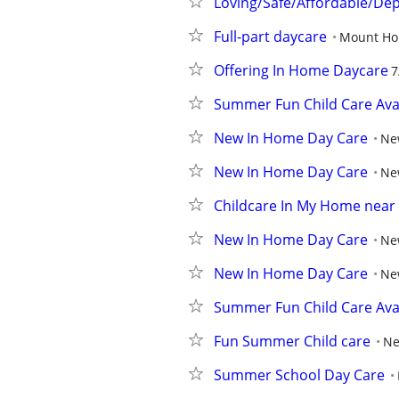
Loving/Safe/Affordable/De
Full-part daycare
Mount Ho
Offering In Home Daycare
7
Summer Fun Child Care Ava
New In Home Day Care
Ne
New In Home Day Care
Ne
Childcare In My Home near 
New In Home Day Care
Ne
New In Home Day Care
Ne
Summer Fun Child Care Ava
Fun Summer Child care
Ne
Summer School Day Care