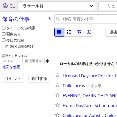
CL
ラサール群
コミュ
保育の仕事
タイトルのみ検索
最
画像あり
今日の投稿
hide duplicates
場所から数マイル

ローカルの結果は見つかりません
地図を使用...
Licensed Daycare Rockford 
リセット
適用する
Childcare
8/3
非表示
EVENING, OVERNIGHTS AN
Home DayCare  Schaumburg
Childcare for Autistic Child