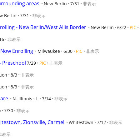
urrounding areas
New Berlin
7/31
非表示
w Berlin
7/31
非表示
rolling - New Berlin/West Allis Border
New Berlin
6/22
PIC
16
非表示
 Now Enrolling
Milwaukee
6/30
PIC
非表示
 Preschool
7/29
PIC
非表示
uon
8/3
非表示
uon
8/3
非表示
care
N. Illinois st.
7/14
非表示
o
7/30
非表示
testown, Zionsville, Carmel
Whitestown
7/12
非表示
非表示