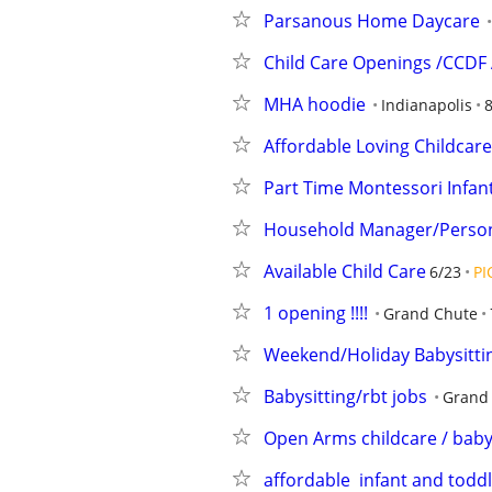
Parsanous Home Daycare
Child Care Openings /CCDF
MHA hoodie
Indianapolis
8
Affordable Loving Childcar
Part Time Montessori Infan
Household Manager/Persona
Available Child Care
6/23
PI
1 opening !!!!
Grand Chute
Weekend/Holiday Babysittin
Babysitting/rbt jobs
Grand
Open Arms childcare / baby
affordable  infant and toddl