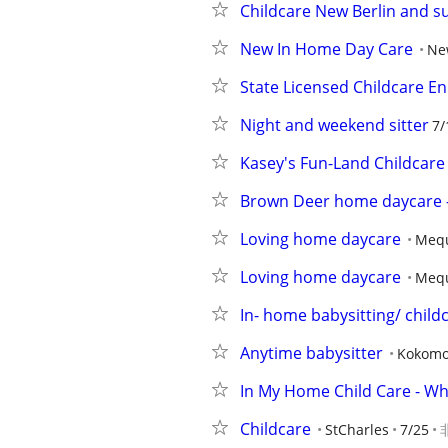
Childcare New Berlin and s
New In Home Day Care
Ne
State Licensed Childcare En
Night and weekend sitter
7/
Kasey's Fun-Land Childcare
Brown Deer home daycare -
Loving home daycare
Meq
Loving home daycare
Meq
In- home babysitting/ child
Anytime babysitter
Kokom
In My Home Child Care - Whi
Childcare
StCharles
7/25