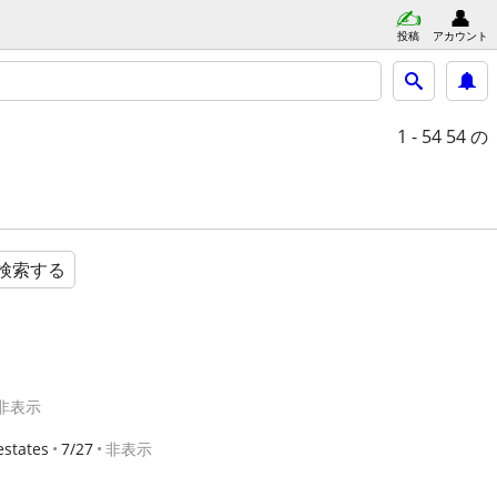
投稿
アカウント
1 - 54
54 の
検索する
非表示
estates
7/27
非表示