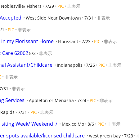
Noblesville/ Fishers
7/29
PIC
非表示
 Accepted
West Side Near Downtown
7/31
非表示
/1
PIC
非表示
e in my Florissant Home
Florissant
7/23
PIC
非表示
t Care 62062
8/2
非表示
l Assistant/Childcare
Indianapolis
7/26
PIC
非表示
C
非表示
7/31
非表示
g Services
Appleton or Menasha
7/24
PIC
非表示
 Rapids
7/31
PIC
非表示
 siting Week/ Weekend  /
Mexico Mo
8/6
PIC
非表示
er spots available/licensed childcare
west green bay
7/23