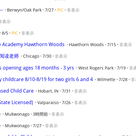
--
Berwyn/Oak Park
7/27
PIC
非表示
非表示
8/5
PIC
非表示
ddie Academy Hawthorn Woods
Hawthorn Woods
7/15
非表示
本阅读老师
Chicago
7/30
非表示
 opening ages 18 months - 3 yrs
West Rogers Park
7/19
非
childcare 8/10-8/19 for two girls 6 and 4
Wilmette
7/28
非
nsed Child Care
Hobart, IN
7/31
非表示
(State Licensed)
Valparaiso
7/26
非表示
e
Mukwonago
3時間前
非表示
e
Mukwonago
7/27
非表示