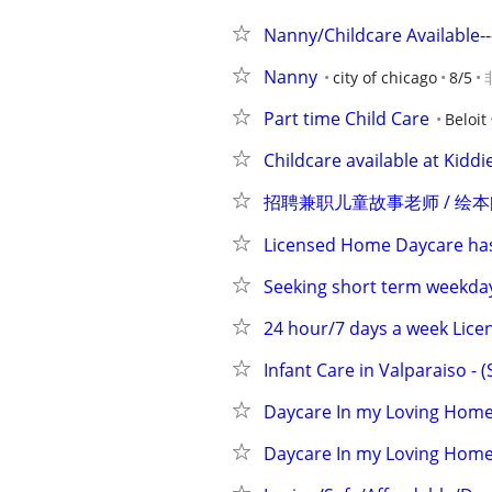
Nanny/Childcare Available--
Nanny
city of chicago
8/5
Part time Child Care
Beloit
Childcare available at Ki
招聘兼职儿童故事老师 / 绘
Licensed Home Daycare has
Seeking short term weekday 
24 hour/7 days a week Lice
Infant Care in Valparaiso - 
Daycare In my Loving Hom
Daycare In my Loving Hom