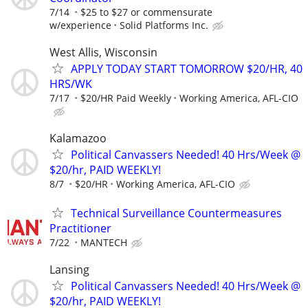
7/14
$25 to $27 or commensurate
w/experience
Solid Platforms Inc.
West Allis, Wisconsin
APPLY TODAY START TOMORROW $20/HR, 40
HRS/WK
7/17
$20/HR Paid Weekly
Working America, AFL-CIO
Kalamazoo
Political Canvassers Needed! 40 Hrs/Week @
$20/hr, PAID WEEKLY!
8/7
$20/HR
Working America, AFL-CIO
Technical Surveillance Countermeasures
Practitioner
7/22
MANTECH
Lansing
Political Canvassers Needed! 40 Hrs/Week @
$20/hr, PAID WEEKLY!