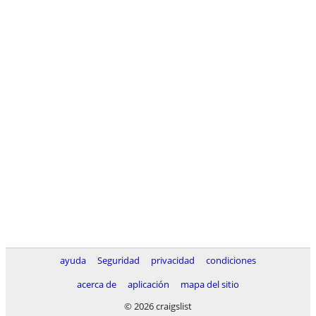
ayuda
Seguridad
privacidad
condiciones
acerca de
aplicación
mapa del sitio
© 2026 craigslist