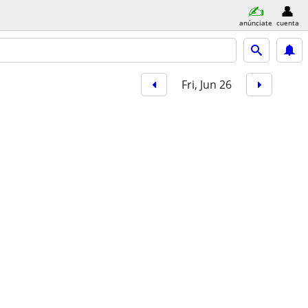
anúnciate
cuenta
Fri, Jun 26