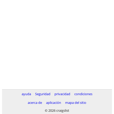
ayuda
Seguridad
privacidad
condiciones
acerca de
aplicación
mapa del sitio
© 2026 craigslist