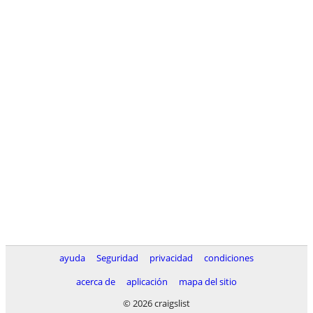
ayuda
Seguridad
privacidad
condiciones
acerca de
aplicación
mapa del sitio
© 2026 craigslist