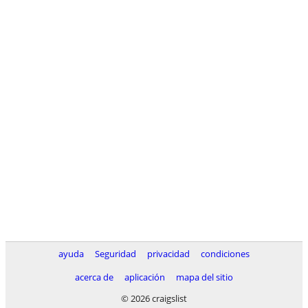
ayuda
Seguridad
privacidad
condiciones
acerca de
aplicación
mapa del sitio
© 2026 craigslist