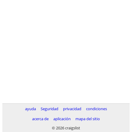
ayuda
Seguridad
privacidad
condiciones
acerca de
aplicación
mapa del sitio
© 2026 craigslist