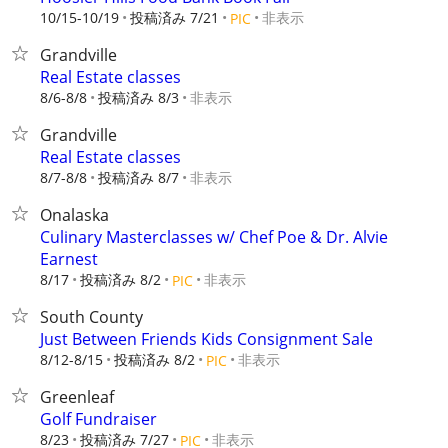
10/15-10/19
投稿済み 7/21
非表示
PIC
Grandville
Real Estate classes
8/6-8/8
投稿済み 8/3
非表示
Grandville
Real Estate classes
8/7-8/8
投稿済み 8/7
非表示
Onalaska
Culinary Masterclasses w/ Chef Poe & Dr. Alvie
Earnest
8/17
投稿済み 8/2
非表示
PIC
South County
Just Between Friends Kids Consignment Sale
8/12-8/15
投稿済み 8/2
非表示
PIC
Greenleaf
Golf Fundraiser
8/23
投稿済み 7/27
非表示
PIC