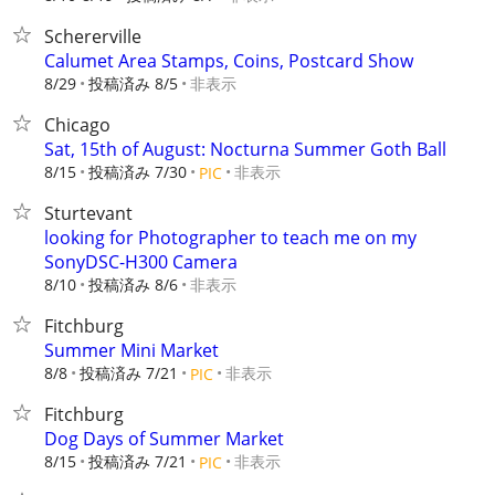
Schererville
Calumet Area Stamps, Coins, Postcard Show
8/29
投稿済み 8/5
非表示
Chicago
Sat, 15th of August: Nocturna Summer Goth Ball
8/15
投稿済み 7/30
非表示
PIC
Sturtevant
looking for Photographer to teach me on my
SonyDSC-H300 Camera
8/10
投稿済み 8/6
非表示
Fitchburg
Summer Mini Market
8/8
投稿済み 7/21
非表示
PIC
Fitchburg
Dog Days of Summer Market
8/15
投稿済み 7/21
非表示
PIC