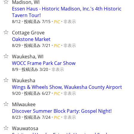
Madison, WI
Essen Haus - Historic Madison, Inc.'s 4th Historic
Tavern Tour!
8/12
投稿済み 7/15
非表示
PIC
Cottage Grove
Oakstone Market
8/29
投稿済み 7/21
非表示
PIC
Waukesha, WI
WOCC Frame Park Car Show
8/9
投稿済み 3/20
非表示
Waukesha
Wings & Wheels Show, Waukesha County Airport
9/20
投稿済み 6/27
非表示
PIC
Milwaukee
Discover Summer Block Party: Gospel Night!
8/23
投稿済み 7/24
非表示
PIC
Wauwatosa