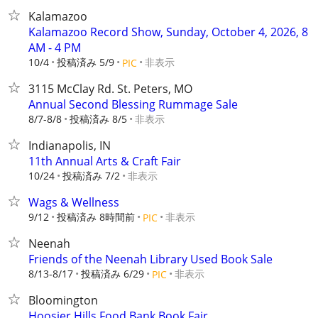
Kalamazoo
Kalamazoo Record Show, Sunday, October 4, 2026, 8
AM - 4 PM
10/4
投稿済み 5/9
非表示
PIC
3115 McClay Rd. St. Peters, MO
Annual Second Blessing Rummage Sale
8/7-8/8
投稿済み 8/5
非表示
Indianapolis, IN
11th Annual Arts & Craft Fair
10/24
投稿済み 7/2
非表示
Wags & Wellness
9/12
投稿済み 8時間前
非表示
PIC
Neenah
Friends of the Neenah Library Used Book Sale
8/13-8/17
投稿済み 6/29
非表示
PIC
Bloomington
Hoosier Hills Food Bank Book Fair