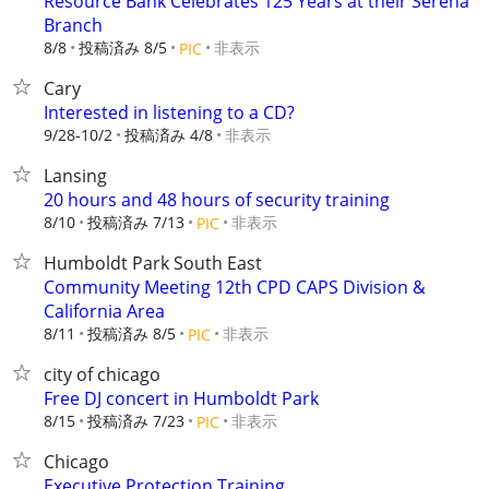
Resource Bank Celebrates 125 Years at their Serena
Branch
8/8
投稿済み 8/5
非表示
PIC
Cary
Interested in listening to a CD?
9/28-10/2
投稿済み 4/8
非表示
Lansing
20 hours and 48 hours of security training
8/10
投稿済み 7/13
非表示
PIC
Humboldt Park South East
Community Meeting 12th CPD CAPS Division &
California Area
8/11
投稿済み 8/5
非表示
PIC
city of chicago
Free DJ concert in Humboldt Park
8/15
投稿済み 7/23
非表示
PIC
Chicago
Executive Protection Training