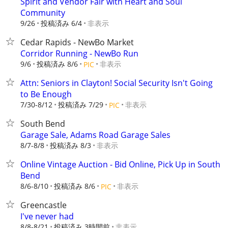
Spirit and Vendor Fair with Heart and Soul
Community
9/26
投稿済み 6/4
非表示
Cedar Rapids - NewBo Market
Corridor Running - NewBo Run
9/6
投稿済み 8/6
非表示
PIC
Attn: Seniors in Clayton! Social Security Isn't Going
to Be Enough
7/30-8/12
投稿済み 7/29
非表示
PIC
South Bend
Garage Sale, Adams Road Garage Sales
8/7-8/8
投稿済み 8/3
非表示
Online Vintage Auction - Bid Online, Pick Up in South
Bend
8/6-8/10
投稿済み 8/6
非表示
PIC
Greencastle
I've never had
8/8-8/21
投稿済み 3時間前
非表示