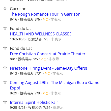
Garrison
The Rough Romance Tour in Garrison!
8/16
投稿済み 8/6
非表示
PIC
Fond du lac
HEALTH AND WELLNESS CLASSES
10/3-10/6
投稿済み 7/5
非表示
Fond du Lac
Free Christian Concert at Prairie Theater
8/8
投稿済み 8/5
非表示
PIC
Firestone Hiring Event - Same-Day Offers!
8/13
投稿済み 7/31
非表示
PIC
Coming August 29th - The Michigan Retro Game
Expo!
8/29
投稿済み 7/8
非表示
PIC
Internal Spirit Holistic Fair
9/25-9/26
投稿済み 7/24
非表示