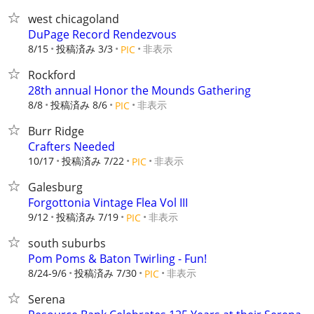
west chicagoland
DuPage Record Rendezvous
8/15
投稿済み 3/3
非表示
PIC
Rockford
28th annual Honor the Mounds Gathering
8/8
投稿済み 8/6
非表示
PIC
Burr Ridge
Crafters Needed
10/17
投稿済み 7/22
非表示
PIC
Galesburg
Forgottonia Vintage Flea Vol III
9/12
投稿済み 7/19
非表示
PIC
south suburbs
Pom Poms & Baton Twirling - Fun!
8/24-9/6
投稿済み 7/30
非表示
PIC
Serena