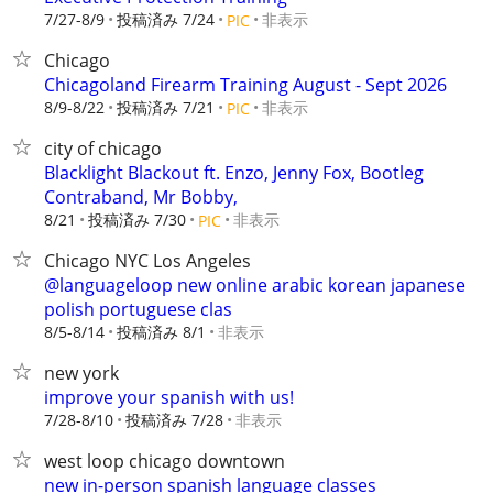
7/27-8/9
投稿済み 7/24
非表示
PIC
Chicago
Chicagoland Firearm Training August - Sept 2026
8/9-8/22
投稿済み 7/21
非表示
PIC
city of chicago
Blacklight Blackout ft. Enzo, Jenny Fox, Bootleg
Contraband, Mr Bobby,
8/21
投稿済み 7/30
非表示
PIC
Chicago NYC Los Angeles
@languageloop new online arabic korean japanese
polish portuguese clas
8/5-8/14
投稿済み 8/1
非表示
new york
improve your spanish with us!
7/28-8/10
投稿済み 7/28
非表示
west loop chicago downtown
new in-person spanish language classes