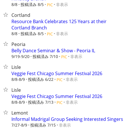
8/8
投稿済み 8/5
非表示
PIC
Cortland
Resource Bank Celebrates 125 Years at their
Cortland Branch
8/8
投稿済み 8/5
非表示
PIC
Peoria
Belly Dance Seminar & Show - Peoria IL
9/19-9/20
投稿済み 7/10
非表示
PIC
Lisle
Veggie Fest Chicago Summer Festival 2026
8/8-8/9
投稿済み 6/22
非表示
PIC
Lisle
Veggie Fest Chicago Summer Festival 2026
8/8-8/9
投稿済み 7/13
非表示
PIC
Lemont
Informal Madrigal Group Seeking Interested Singers
7/27-8/9
投稿済み 7/15
非表示