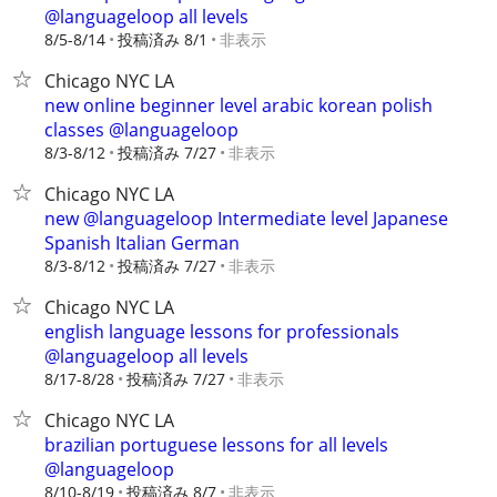
@languageloop all levels
8/5-8/14
投稿済み 8/1
非表示
Chicago NYC LA
new online beginner level arabic korean polish
classes @languageloop
8/3-8/12
投稿済み 7/27
非表示
Chicago NYC LA
new @languageloop Intermediate level Japanese
Spanish Italian German
8/3-8/12
投稿済み 7/27
非表示
Chicago NYC LA
english language lessons for professionals
@languageloop all levels
8/17-8/28
投稿済み 7/27
非表示
Chicago NYC LA
brazilian portuguese lessons for all levels
@languageloop
8/10-8/19
投稿済み 8/7
非表示