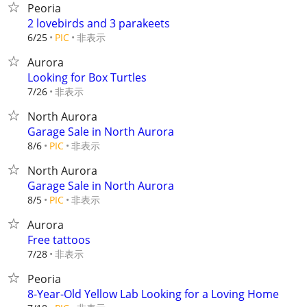
Peoria
2 lovebirds and 3 parakeets
非表示
6/25
PIC
Aurora
Looking for Box Turtles
非表示
7/26
North Aurora
Garage Sale in North Aurora
非表示
8/6
PIC
North Aurora
Garage Sale in North Aurora
非表示
8/5
PIC
Aurora
Free tattoos
非表示
7/28
Peoria
8-Year-Old Yellow Lab Looking for a Loving Home