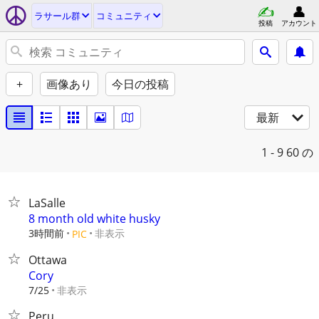
ラサール群
コミュニティ
投稿
アカウント
+
画像あり
今日の投稿
最新
1 - 9
60 の
LaSalle
8 month old white husky
3時間前
非表示
PIC
Ottawa
Cory
非表示
7/25
Peru