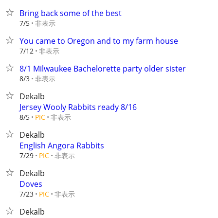
Bring back some of the best
非表示
7/5
You came to Oregon and to my farm house
非表示
7/12
8/1 Milwaukee Bachelorette party older sister
非表示
8/3
Dekalb
Jersey Wooly Rabbits ready 8/16
非表示
8/5
PIC
Dekalb
English Angora Rabbits
非表示
7/29
PIC
Dekalb
Doves
非表示
7/23
PIC
Dekalb