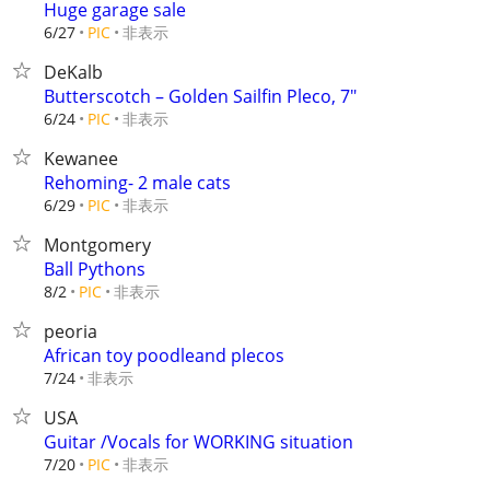
Huge garage sale
非表示
6/27
PIC
DeKalb
Butterscotch – Golden Sailfin Pleco, 7"
非表示
6/24
PIC
Kewanee
Rehoming- 2 male cats
非表示
6/29
PIC
Montgomery
Ball Pythons
非表示
8/2
PIC
peoria
African toy poodleand plecos
非表示
7/24
USA
Guitar /Vocals for WORKING situation
非表示
7/20
PIC