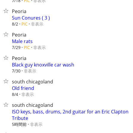
非表示
7/18
PIC
Peoria
Sun Conures ( 3 )
非表示
8/2
PIC
Peoria
Male rats
非表示
7/29
PIC
Peoria
Black guy knoxville car wash
非表示
7/30
south chicagoland
Old friend
非表示
8/4
south chicagoland
ISO keys, bass, drums, 2nd guitar for an Eric Clapton
Tribute
5時間前
非表示