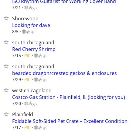
ISO Rhythm Guitarist for Working Cover Band
非表示
7/21
Shorewood
Looking for dave
非表示
8/5
south chicagoland
Red Cherry Shrimp
非表示
7/15
PIC
south chicagoland
bearded dragon/crested geckos & enclosures
非表示
7/29
PIC
west chicagoland
Costco Gas Station - Plainfield, IL (looking for you)
非表示
7/20
Plainfield
Foldable Soft-Sided Pet Crate – Excellent Condition
非表示
7/17
PIC