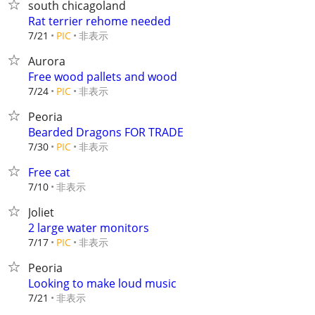
south chicagoland
Rat terrier rehome needed
非表示
7/21
PIC
Aurora
Free wood pallets and wood
非表示
7/24
PIC
Peoria
Bearded Dragons FOR TRADE
非表示
7/30
PIC
Free cat
非表示
7/10
Joliet
2 large water monitors
非表示
7/17
PIC
Peoria
Looking to make loud music
非表示
7/21