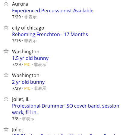
Aurora
Experienced Percussionist Available
非表示
7/29
city of chicago
Rehoming Frenchton - 17 Months
非表示
7/16
Washington
1.5 yr old bunny
非表示
7/29
PIC
Washington
2 yr old bunny
非表示
7/29
PIC
Joliet, IL
Professional Drummer ISO cover band, session
work, fill-in.
非表示
7/8
Joliet