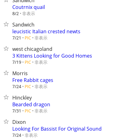
Sandwich
Coutrnix quail
非表示
8/2
Sandwich
leucistic Italian crested newts
非表示
7/21
PIC
west chicagoland
3 Kittens Looking for Good Homes
非表示
7/19
PIC
Morris
Free Rabbit cages
非表示
7/24
PIC
Hinckley
Bearded dragon
非表示
7/31
PIC
Dixon
Looking For Bassist For Original Sound
非表示
7/24