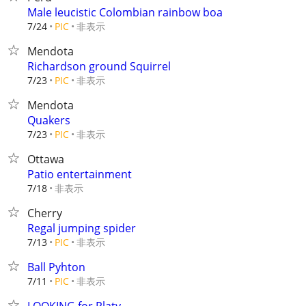
Male leucistic Colombian rainbow boa
非表示
7/24
PIC
Mendota
Richardson ground Squirrel
非表示
7/23
PIC
Mendota
Quakers
非表示
7/23
PIC
Ottawa
Patio entertainment
非表示
7/18
Cherry
Regal jumping spider
非表示
7/13
PIC
Ball Pyhton
非表示
7/11
PIC