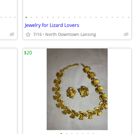
•
•
•
•
•
•
•
•
•
•
•
•
•
•
•
•
•
•
•
•
•
•
•
•
Jewelry for Lizard Lovers
7/16
North Downtown Lansing
$20
•
•
•
•
•
•
•