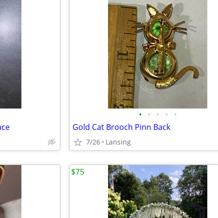
•
•
•
•
•
ace
Gold Cat Brooch Pinn Back
7/26
Lansing
$75