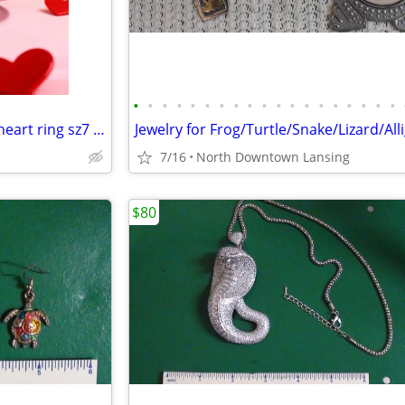
•
•
•
•
•
•
•
•
•
•
•
•
•
•
•
•
•
•
•
Women's Aquamarine double heart ring sz7 [new]
7/16
North Downtown Lansing
$80