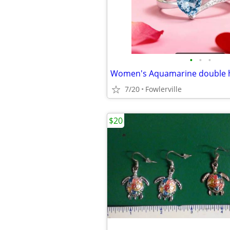
•
•
•
7/20
Fowlerville
$20