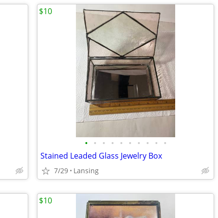
$10
•
•
•
•
•
•
•
•
•
•
Stained Leaded Glass Jewelry Box
7/29
Lansing
$10