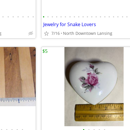
•
•
•
•
•
•
•
•
•
•
•
•
•
•
•
•
•
•
•
•
•
•
•
•
•
•
•
Jewelry for Snake Lovers
g
7/16
North Downtown Lansing
$5
•
•
•
•
•
•
•
•
•
•