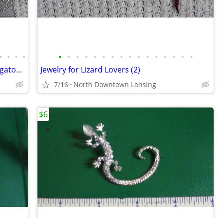
•
•
•
•
•
•
•
•
•
•
•
•
•
•
•
•
•
•
•
•
Jewelry for Frog/Turtle/Snake/Lizard/Alligator Lovers
Jewelry for Lizard Lovers (2)
7/16
North Downtown Lansing
$6