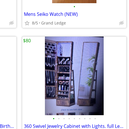
•
Mens Seiko Watch (NEW)
8/5
Grand Ledge
$80
•
•
•
•
•
•
•
•
•
Engraved Necklace Silver Pendant With Birthstones
360 Swivel Jewelry Cabinet with Lights. full Lenth mirror -In box. not