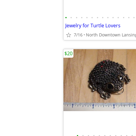
•
•
•
•
•
•
•
•
•
•
•
•
•
•
Jewelry for Turtle Lovers
7/16
North Downtown Lansin
$20
•
•
•
•
•
•
•
•
•
•
•