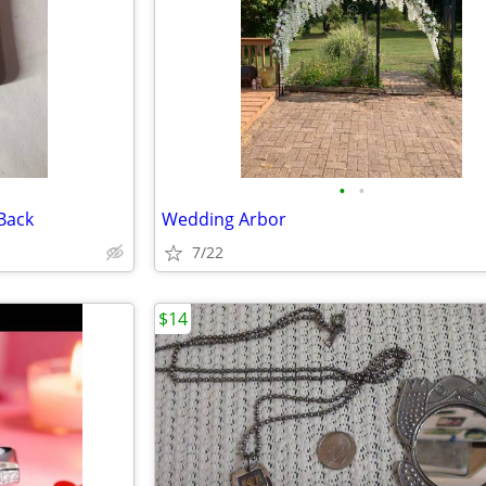
•
•
Back
Wedding Arbor
7/22
$14