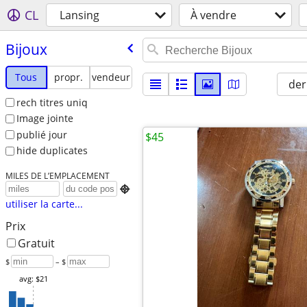
CL
Lansing
À vendre
Bijoux
Tous
propr.
vendeur
der
rech titres uniq
Image jointe
publié jour
$45
hide duplicates
MILES DE L’EMPLACEMENT

utiliser la carte...
Prix
Gratuit
$
– $
avg: $21