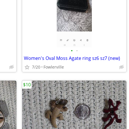
•
•
Women's Oval Moss Agate ring sz6 sz7 (new)
7/20
Fowlerville
$10