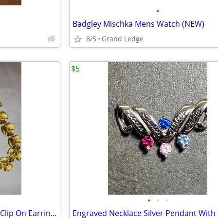
•
Badgley Mischka Mens Watch (NEW)
8/5
Grand Ledge
$5
•
•
•
Vntage Gold leaf Necklace And Clip On Earrings