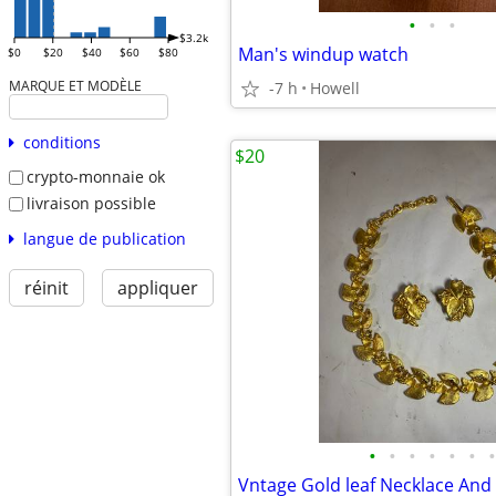
•
•
•
$3.2k
Man's windup watch
$0
$20
$40
$60
$80
MARQUE ET MODÈLE
-7 h
Howell
conditions
$20
crypto-monnaie ok
livraison possible
langue de publication
réinit
appliquer
•
•
•
•
•
•
•