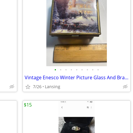
•
•
•
•
•
•
•
•
•
Vintage Enesco Winter Picture Glass And Brass Trinket Jewelry Box
7/26
Lansing
$15