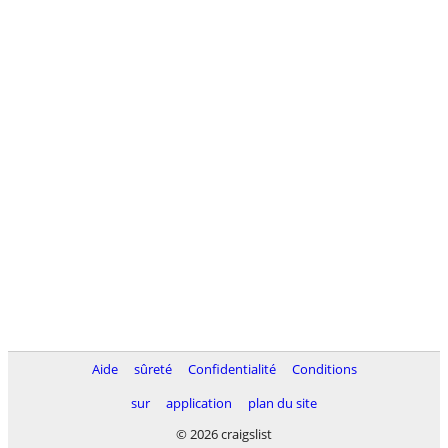
Aide
sûreté
Confidentialité
Conditions
sur
application
plan du site
© 2026 craigslist