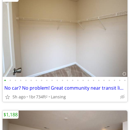
•
•
•
•
•
•
•
•
•
•
•
•
•
•
•
•
•
•
•
•
•
•
•
•
No car? No problem! Great community near transit lines! 1 bed/1 bath
5h ago
1br
734ft
Lansing
2
$1,188