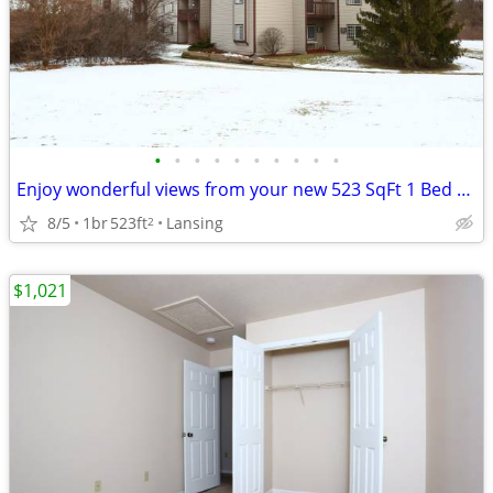
•
•
•
•
•
•
•
•
•
•
Enjoy wonderful views from your new 523 SqFt 1 Bed / 1 Bath!
8/5
1br
523ft
Lansing
2
$1,021