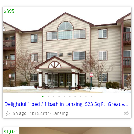
$895
•
•
•
•
•
•
•
•
•
•
Delightful 1 bed / 1 bath in Lansing. 523 Sq Ft. Great value!
5h ago
1br
523ft
Lansing
2
$1,021