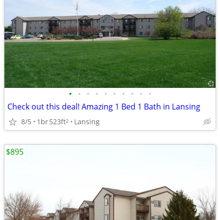
•
•
•
•
•
•
•
•
•
•
Check out this deal! Amazing 1 Bed 1 Bath in Lansing
8/5
1br
523ft
Lansing
2
$895