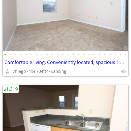
•
•
•
•
•
•
•
•
•
•
•
•
•
•
•
•
•
•
•
•
•
•
•
•
Comfortable living. Conveniently located, spacious 1 bed 1 bath!
7h ago
1br
734ft
Lansing
2
$1,319