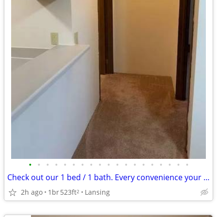
•
•
•
•
•
•
•
•
•
•
•
•
•
•
•
•
•
•
•
Check out our 1 bed / 1 bath. Every convenience your heart desires!
2h ago
1br
523ft
Lansing
2