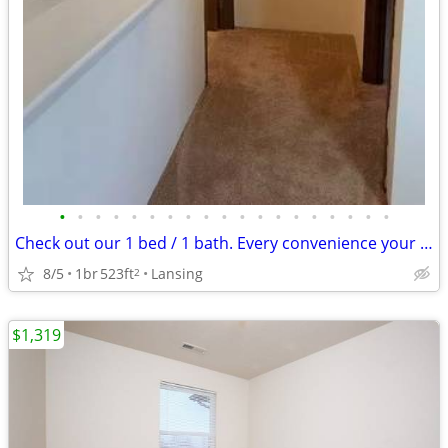
•
•
•
•
•
•
•
•
•
•
•
•
•
•
•
•
•
•
•
Check out our 1 bed / 1 bath. Every convenience your heart desires!
8/5
1br
523ft
Lansing
2
$1,319