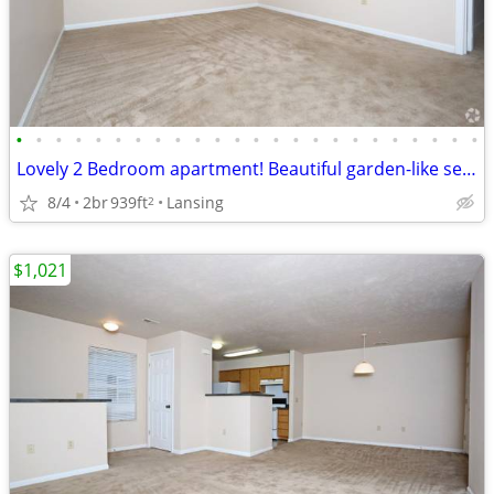
•
•
•
•
•
•
•
•
•
•
•
•
•
•
•
•
•
•
•
•
•
•
•
•
Lovely 2 Bedroom apartment! Beautiful garden-like setting!
8/4
2br
939ft
Lansing
2
$1,021