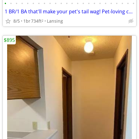
•
•
•
•
•
•
•
•
•
•
•
•
•
•
•
•
•
•
•
•
•
•
•
•
1 BR/1 BA that'll make your pet's tail wag! Pet-loving community.
8/5
1br
734ft
Lansing
2
$895