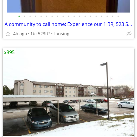
•
•
•
•
•
•
•
•
•
•
•
•
•
•
•
•
•
•
•
A community to call home: Experience our 1 BR, 523 Sq Ft.
4h ago
1br
523ft
Lansing
2
$895