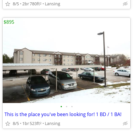
8/5
2br
780ft
Lansing
2
$895
•
•
•
This is the place you've been looking for! 1 BD / 1 BA!
8/5
1br
523ft
Lansing
2