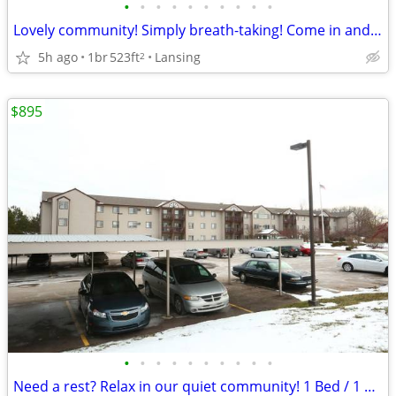
•
•
•
•
•
•
•
•
•
•
Lovely community! Simply breath-taking! Come in and see for yourself!
5h ago
1br
523ft
Lansing
2
$895
•
•
•
•
•
•
•
•
•
•
Need a rest? Relax in our quiet community! 1 Bed / 1 Ba / 523 SqFt