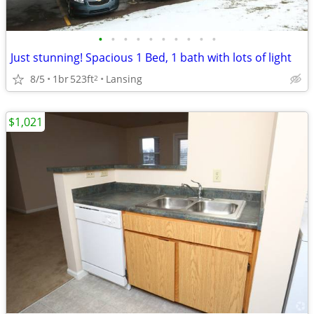
•
•
•
•
•
•
•
•
•
•
Just stunning! Spacious 1 Bed, 1 bath with lots of light
8/5
1br
523ft
Lansing
2
$1,021