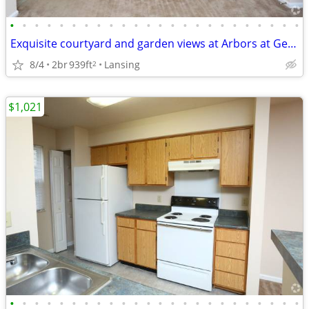
•
•
•
•
•
•
•
•
•
•
•
•
•
•
•
•
•
•
•
•
•
•
•
•
Exquisite courtyard and garden views at Arbors at Georgetown
8/4
2br
939ft
Lansing
2
$1,021
•
•
•
•
•
•
•
•
•
•
•
•
•
•
•
•
•
•
•
•
•
•
•
•