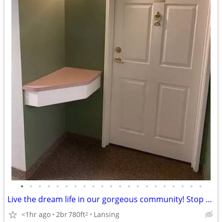
•
•
•
•
•
•
•
•
•
•
•
•
•
•
•
•
•
•
•
•
•
Live the dream life in our gorgeous community! Stop by for a tour!
<1hr ago
2br
780ft
Lansing
2