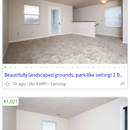
•
•
•
•
•
•
•
•
•
•
•
•
•
•
•
•
•
•
•
•
•
•
•
•
Beautifully landscaped grounds, park-like setting! 2 Bed, 1 Bath.
7h ago
2br
939ft
Lansing
2
$1,021