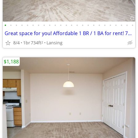
•
•
•
•
•
•
•
•
•
•
•
•
•
•
•
•
•
•
•
•
•
•
•
•
Great space for you! Affordable 1 BR / 1 BA for rent! 734 Sq Ft!
8/4
1br
734ft
Lansing
2
$1,188