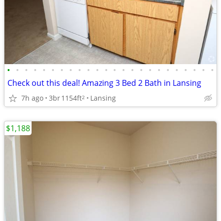
•
•
•
•
•
•
•
•
•
•
•
•
•
•
•
•
•
•
•
•
•
•
•
•
Check out this deal! Amazing 3 Bed 2 Bath in Lansing
7h ago
3br
1154ft
Lansing
2
$1,188