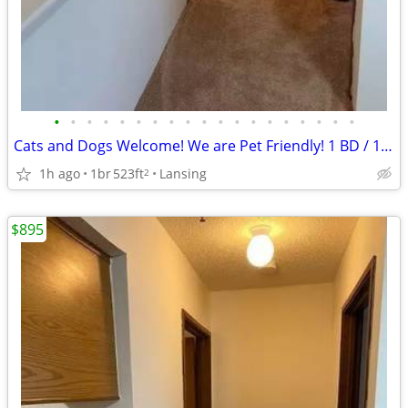
•
•
•
•
•
•
•
•
•
•
•
•
•
•
•
•
•
•
•
Cats and Dogs Welcome! We are Pet Friendly! 1 BD / 1 BA
1h ago
1br
523ft
Lansing
2
$895