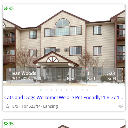
$895
•
•
•
•
•
•
•
•
•
•
Cats and Dogs Welcome! We are Pet Friendly! 1 BD / 1 BA
8/5
1br
523ft
Lansing
2
$895