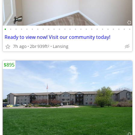
•
•
•
•
•
•
•
•
•
•
•
•
•
•
•
•
•
•
•
•
•
•
•
•
Ready to view now! Visit our community today!
7h ago
2br
939ft
Lansing
2
$895