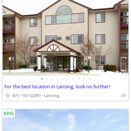
•
•
•
•
•
•
•
•
•
•
For the best location in Lansing, look no further!
8/5
1br
523ft
Lansing
2
$895