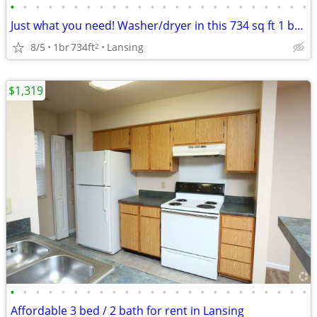
•
•
•
•
•
•
•
•
•
•
•
•
•
•
•
•
•
•
•
•
•
•
•
•
Just what you need! Washer/dryer in this 734 sq ft 1 bed / 1 bath!
8/5
1br
734ft
Lansing
2
$1,319
•
•
•
•
•
•
•
•
•
•
•
•
•
•
•
•
•
•
•
•
•
•
•
•
Affordable 3 bed / 2 bath for rent in Lansing