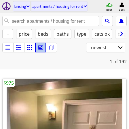
lansing
apartments / housing for rent
post
acct
+
price
beds
baths
type
cats ok
dogs
newest
1
of 192
$975