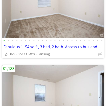
•
•
•
•
•
•
•
•
•
•
•
•
•
•
•
•
•
•
•
•
•
•
•
•
Fabulous 1154 sq ft, 3 bed, 2 bath. Access to bus and transportation
8/5
3br
1154ft
Lansing
2
$1,188