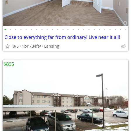
•
•
•
•
•
•
•
•
•
•
•
•
•
•
•
•
•
•
•
•
•
•
•
•
Close to everything far from ordinary! Live near it all!
8/5
1br
734ft
Lansing
2
$895