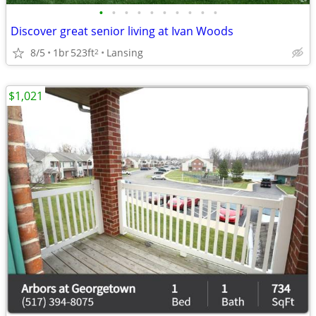
•
•
•
•
•
•
•
•
•
•
Discover great senior living at Ivan Woods
8/5
1br
523ft
Lansing
2
$1,021