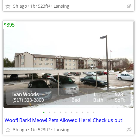
5h ago
1br
523ft
Lansing
2
$895
•
•
•
•
•
•
•
•
•
•
Woof! Bark! Meow! Pets Allowed Here! Check us out!
5h ago
1br
523ft
Lansing
2