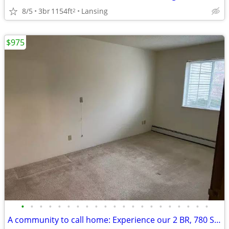
8/5
3br
1154ft
Lansing
2
$975
•
•
•
•
•
•
•
•
•
•
•
•
•
•
•
•
•
•
•
•
•
A community to call home: Experience our 2 BR, 780 Sq Ft.