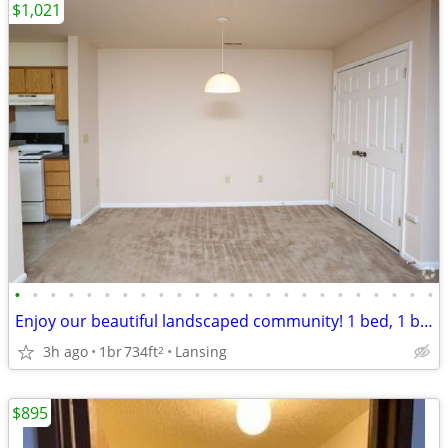
$1,021
•
•
•
•
•
•
•
•
•
•
•
•
•
•
•
•
•
•
•
•
•
•
•
•
Enjoy our beautiful landscaped community! 1 bed, 1 bath! 734 Sq Ft!
3h ago
1br
734ft
Lansing
2
$895