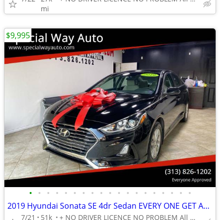
mi
$9,995
•
•
•
•
•
•
•
•
•
•
•
•
•
•
•
•
•
•
•
2019 Hyundai Sonata SE 4dr Sedan EVERY ONE GET APPROVED 0 DOWN
7/21
51k
+ NO DRIVER LICENCE NO PROBLEM All DONE IN HOUSE PLATE TITLE