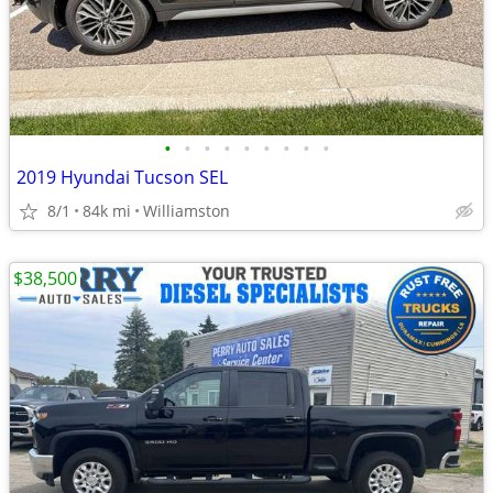
•
•
•
•
•
•
•
•
•
2019 Hyundai Tucson SEL
8/1
84k mi
Williamston
$38,500