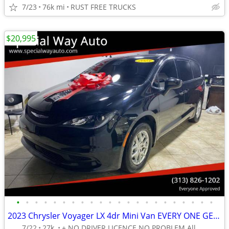
7/23
76k mi
RUST FREE TRUCKS
$20,995
•
•
•
•
•
•
•
•
•
•
•
•
•
•
•
•
•
•
•
•
•
•
2023 Chrysler Voyager LX 4dr Mini Van EVERY ONE GET APPROVED 0 DOWN
7/22
27k
+ NO DRIVER LICENCE NO PROBLEM All DONE IN HOUSE PLATE TITLE