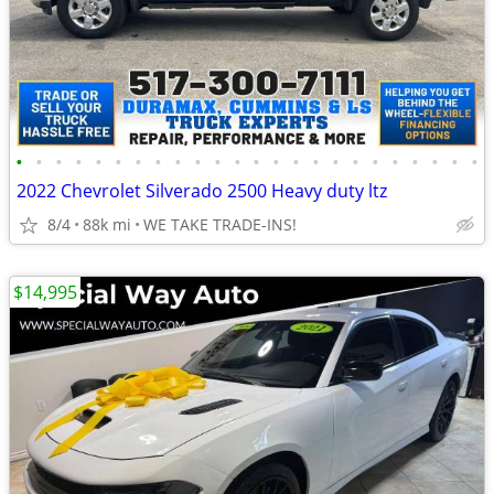
•
•
•
•
•
•
•
•
•
•
•
•
•
•
•
•
•
•
•
•
•
•
•
•
2022 Chevrolet Silverado 2500 Heavy duty ltz
8/4
88k mi
WE TAKE TRADE-INS!
$14,995