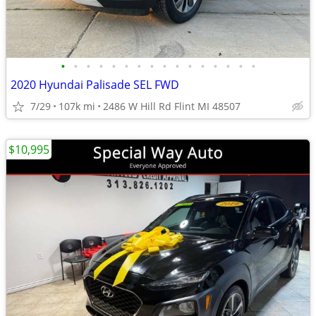
•
•
•
•
•
•
•
•
•
•
•
•
•
•
•
•
2020 Hyundai Palisade SEL FWD
7/29
107k mi
2486 W Hill Rd Flint MI 48507
$10,995