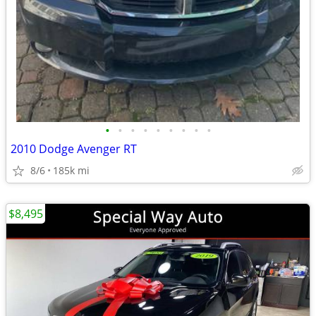
•
•
•
•
•
•
•
•
•
2010 Dodge Avenger RT
8/6
185k mi
$8,495