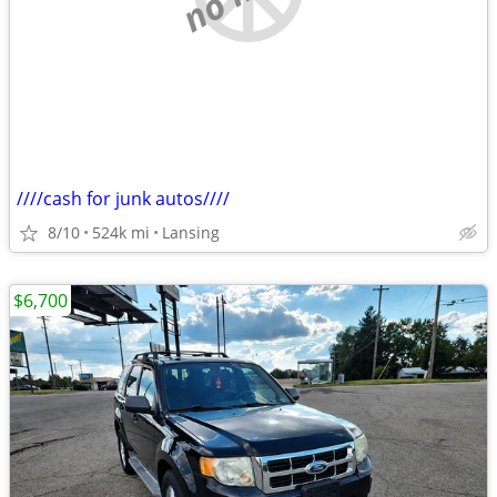
////cash for junk autos////
8/10
524k mi
Lansing
$6,700