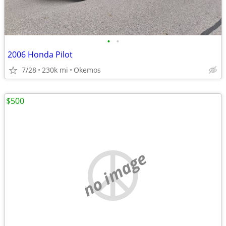
•
•
2006 Honda Pilot
7/28
230k mi
Okemos
$500
no image