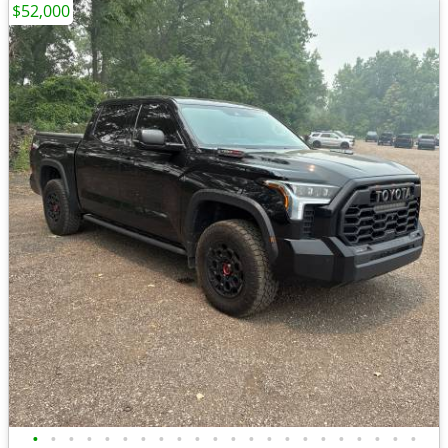
$52,000
•
•
•
•
•
•
•
•
•
•
•
•
•
•
•
•
•
•
•
•
•
•