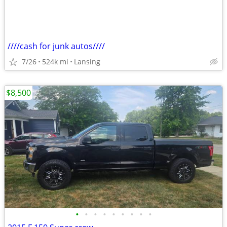
////cash for junk autos////
7/26
524k mi
Lansing
$8,500
•
•
•
•
•
•
•
•
•