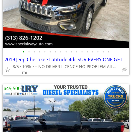
•
•
•
•
•
•
•
•
•
•
•
•
•
•
•
•
•
2019 Jeep Cherokee Latitude 4dr SUV EVERY ONE GET APPROVED 0 DOWN
8/5
103k
+ NO DRIVER LICENCE NO PROBLEM All DONE IN HOUSE PLATE TITLE
mi
$49,500