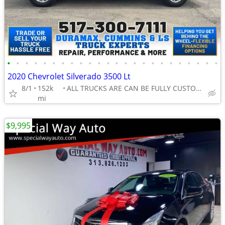
•
•
•
•
•
•
•
•
•
•
•
•
•
•
•
•
•
•
•
•
•
•
•
•
2020 Chevrolet Silverado 3500 Lt
8/1
152k
ALL TRUCKS ARE CAN BE FULLY CUSTOMIZED!
mi
$9,995