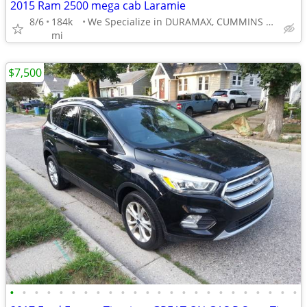
2015 Ram 2500 mega cab Laramie
8/6
184k
We Specialize in DURAMAX, CUMMINS & LS TRUCKS
mi
$7,500
•
•
•
•
•
•
•
•
•
•
•
•
•
•
•
•
•
•
•
•
•
•
•
•