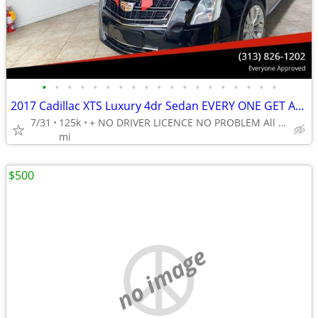
•
•
•
•
•
•
•
•
•
•
•
•
•
•
•
•
•
•
•
2017 Cadillac XTS Luxury 4dr Sedan EVERY ONE GET APPROVED 0 DOWN
7/31
125k
+ NO DRIVER LICENCE NO PROBLEM All DONE IN HOUSE PLATE TITLE
mi
$500
no image