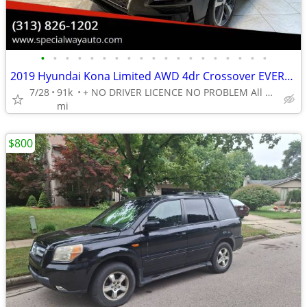
•
•
•
•
•
•
•
•
•
•
•
•
•
•
•
•
•
•
•
2019 Hyundai Kona Limited AWD 4dr Crossover EVERY ONE GET APPROVED 0 DOWN
7/28
91k
+ NO DRIVER LICENCE NO PROBLEM All DONE IN HOUSE PLATE TITLE
mi
$800