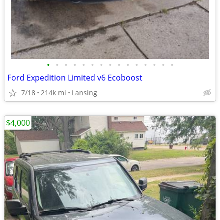
•
•
•
•
•
•
•
•
•
•
•
•
•
•
•
Ford Expedition Limited v6 Ecoboost
7/18
214k mi
Lansing
$4,000