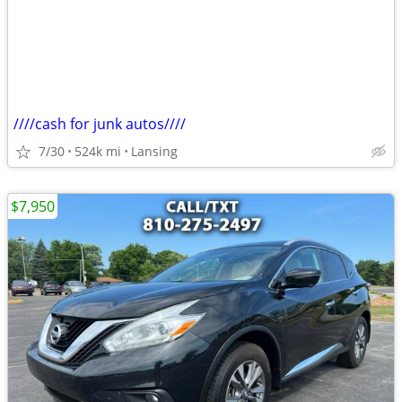
////cash for junk autos////
7/30
524k mi
Lansing
$7,950