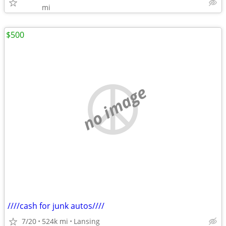
mi
$500
no image
////cash for junk autos////
7/20
524k mi
Lansing