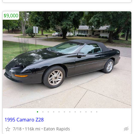
$9,000
•
•
•
•
•
•
•
•
•
•
•
•
1995 Camaro Z28
7/18
116k mi
Eaton Rapids