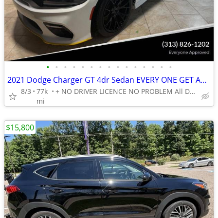
•
•
•
•
•
•
•
•
•
•
•
•
•
•
•
2021 Dodge Charger GT 4dr Sedan EVERY ONE GET APPROVED 0 DOWN
8/3
77k
+ NO DRIVER LICENCE NO PROBLEM All DONE IN HOUSE PLATE TITLE
mi
$15,800