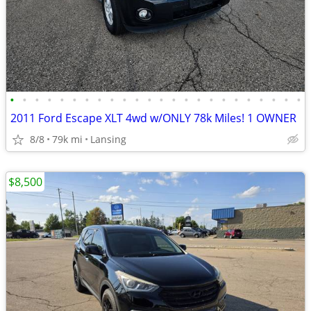
•
•
•
•
•
•
•
•
•
•
•
•
•
•
•
•
•
•
•
•
•
•
•
•
2011 Ford Escape XLT 4wd w/ONLY 78k Miles! 1 OWNER
8/8
79k mi
Lansing
$8,500