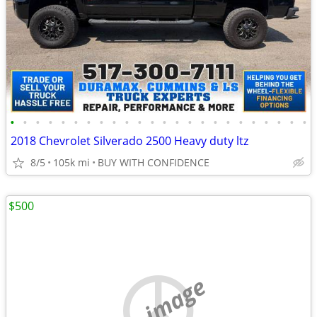
•
•
•
•
•
•
•
•
•
•
•
•
•
•
•
•
•
•
•
•
•
•
•
•
2018 Chevrolet Silverado 2500 Heavy duty ltz
8/5
105k mi
BUY WITH CONFIDENCE
$500
no image