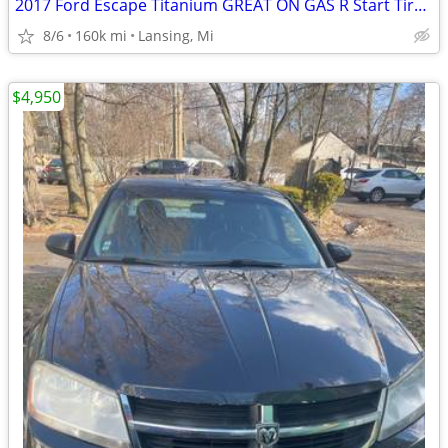
2017 Ford Escape Titanium GREAT ON GAS R Start Tires R Cam $7,500/BO
8/6
160k mi
Lansing, Mi
$4,950