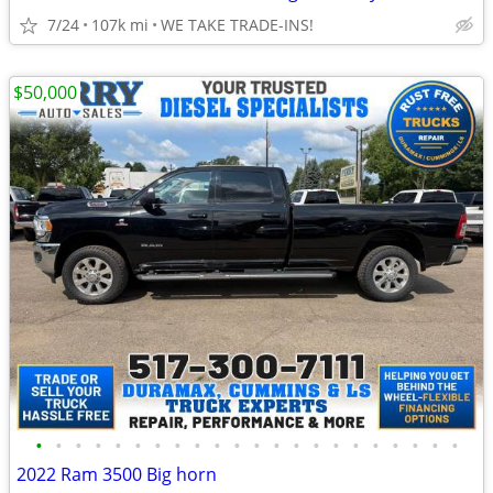
7/24
107k mi
WE TAKE TRADE-INS!
$50,000
•
•
•
•
•
•
•
•
•
•
•
•
•
•
•
•
•
•
•
•
•
•
2022 Ram 3500 Big horn