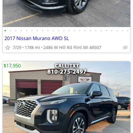
•
•
•
•
•
•
•
•
•
•
•
•
•
•
•
•
•
•
•
•
•
•
•
•
2017 Nissan Murano AWD SL
7/29
178k mi
2486 W Hill Rd Flint MI 48507
$17,950