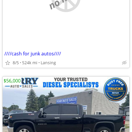
////cash for junk autos////
8/5
524k mi
Lansing
$56,000