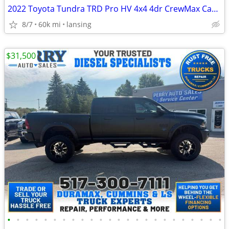
2022 Toyota Tundra TRD Pro HV 4x4 4dr CrewMax Cab Pickup SB
8/7
60k mi
lansing
$31,500
•
•
•
•
•
•
•
•
•
•
•
•
•
•
•
•
•
•
•
•
•
•
•
•