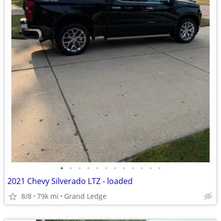
•
•
•
•
•
•
•
•
•
•
•
•
2021 Chevy Silverado LTZ - loaded
8/8
79k mi
Grand Ledge