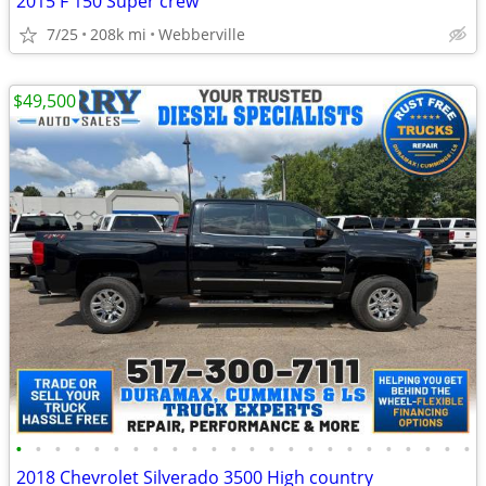
2015 F 150 Super crew
7/25
208k mi
Webberville
$49,500
•
•
•
•
•
•
•
•
•
•
•
•
•
•
•
•
•
•
•
•
•
•
•
•
2018 Chevrolet Silverado 3500 High country