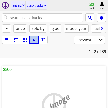
lansing
cars+trucks
post
acct
+
price
sold by
type
model year
fuel
newest
1 - 2
of 39
$500
no image