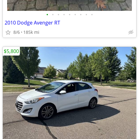
•
•
•
•
•
•
•
•
•
2010 Dodge Avenger RT
8/6
185k mi
$5,800