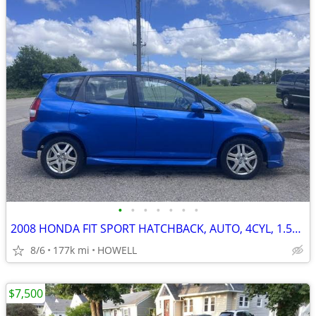
•
•
•
•
•
•
•
2008 HONDA FIT SPORT HATCHBACK, AUTO, 4CYL, 1.5L, CLEAN, RUNS GOOD
8/6
177k mi
HOWELL
$7,500