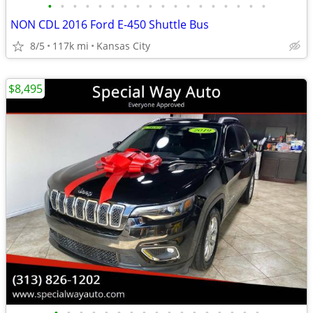
•
•
•
•
•
•
•
•
•
•
•
•
•
•
•
•
•
•
NON CDL 2016 Ford E-450 Shuttle Bus
8/5
117k mi
Kansas City
$8,495