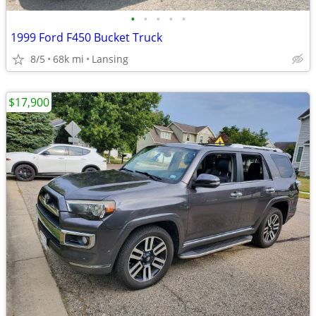
•
•
•
•
•
1999 Ford F450 Bucket Truck
8/5
68k mi
Lansing
$17,900