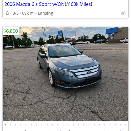
2006 Mazda 6 s Sport w/ONLY 60k Miles!
8/5
69k mi
Lansing
$6,800
•
•
•
•
•
•
•
•
•
•
•
•
•
•
•
•
•
•
•
•
•
•
•
•