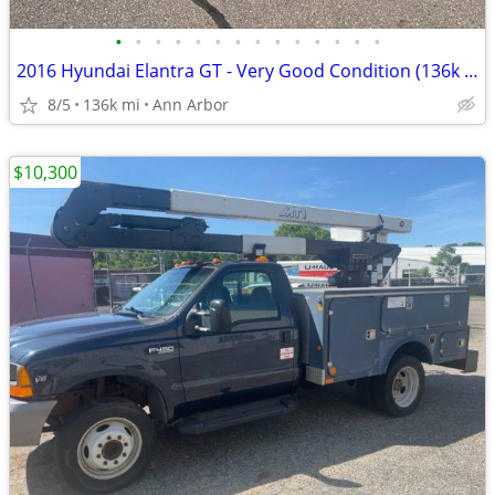
•
•
•
•
•
•
•
•
•
•
•
•
•
•
2016 Hyundai Elantra GT - Very Good Condition (136k Miles)
8/5
136k mi
Ann Arbor
$10,300