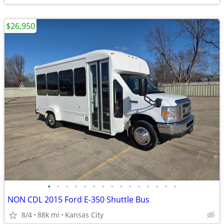
$26,950
•
•
•
•
•
•
•
•
•
•
•
•
•
•
•
NON CDL 2015 Ford E-350 Shuttle Bus
8/4
88k mi
Kansas City