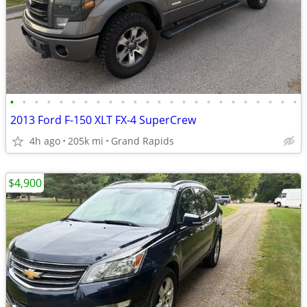
•
•
•
•
•
•
•
•
•
•
•
•
•
•
•
•
•
•
•
•
•
•
•
•
2013 Ford F-150 XLT FX-4 SuperCrew
4h ago
205k mi
Grand Rapids
$4,900