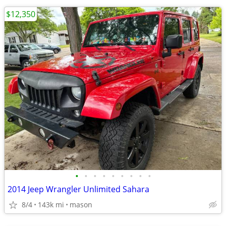
$12,350
•
•
•
•
•
•
•
•
•
2014 Jeep Wrangler Unlimited Sahara
8/4
143k mi
mason