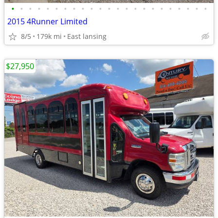
•
•
•
•
•
•
•
•
•
•
•
•
•
•
•
•
•
•
•
•
•
•
•
2015 4Runner Limited
8/5
179k mi
East lansing
$27,950