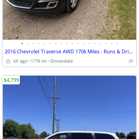
•
•
•
•
•
•
•
•
•
•
•
•
•
•
•
•
•
•
2016 Chevrolet Traverse AWD 170k Miles - Runs & Drives Great
6h ago
177k mi
Dimondale
$4,799