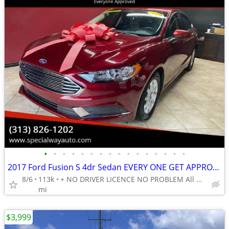
•
•
•
•
•
•
•
•
•
•
•
•
•
•
•
•
2017 Ford Fusion S 4dr Sedan EVERY ONE GET APPROVED 0 DOWN
8/6
113k
+ NO DRIVER LICENCE NO PROBLEM All DONE IN HOUSE PLATE TITLE
mi
$3,999