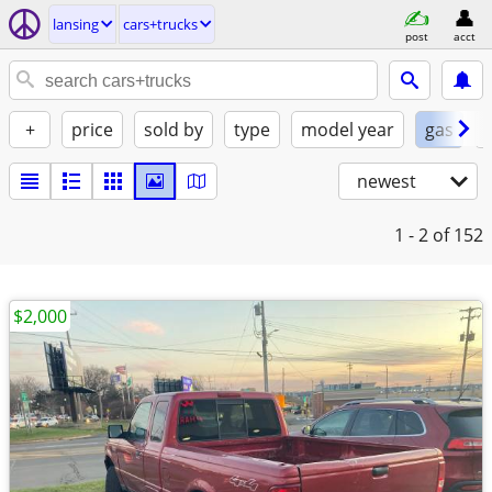
lansing
cars+trucks
post
acct
+
price
sold by
type
model year
gas
newest
1 - 2
of 152
$2,000