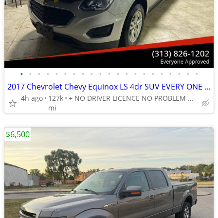
•
•
•
•
•
•
•
•
•
•
•
•
•
•
•
•
•
•
•
•
•
2017 Chevrolet Chevy Equinox LS 4dr SUV EVERY ONE GET APPROVED 0 DOWN
4h ago
127k
+ NO DRIVER LICENCE NO PROBLEM All DONE IN HOUSE PLATE TITLE
mi
$6,500