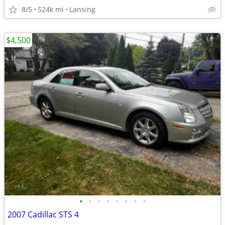
8/5
524k mi
Lansing
$4,500
•
•
•
•
•
•
•
•
2007 Cadillac STS 4