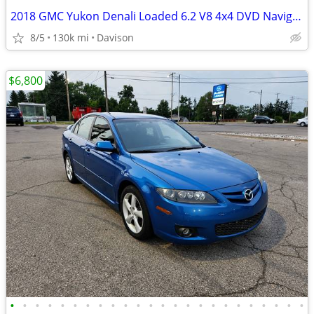
2018 GMC Yukon Denali Loaded 6.2 V8 4x4 DVD Navigation Sunroof
8/5
130k mi
Davison
$6,800
•
•
•
•
•
•
•
•
•
•
•
•
•
•
•
•
•
•
•
•
•
•
•
•