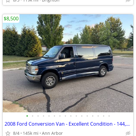
$8,500
•
•
•
•
•
•
•
•
•
•
•
•
•
•
•
•
2008 Ford Conversion Van - Excellent Condition - 144,000 Miles
8/4
145k mi
Ann Arbor