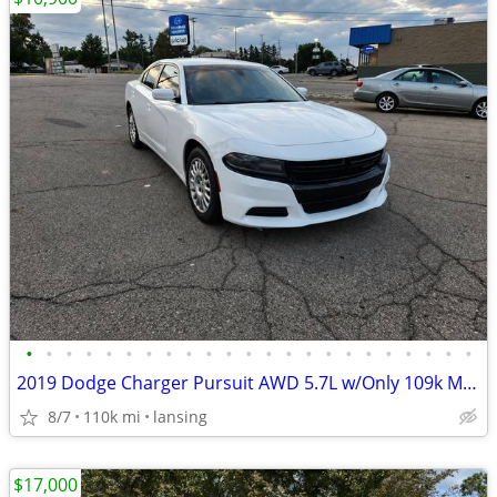
•
•
•
•
•
•
•
•
•
•
•
•
•
•
•
•
•
•
•
•
•
•
•
2019 Dodge Charger Pursuit AWD 5.7L w/Only 109k Miles!
8/7
110k mi
lansing
$17,000