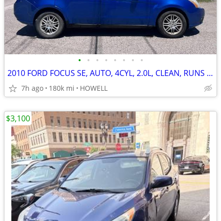
•
•
•
•
•
•
•
•
2010 FORD FOCUS SE, AUTO, 4CYL, 2.0L, CLEAN, RUNS GOOD
7h ago
180k mi
HOWELL
$3,100