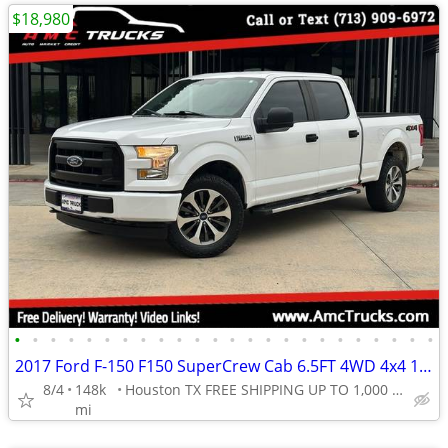
$18,980
•
•
•
•
•
•
•
•
•
•
•
•
•
•
•
•
•
•
•
•
•
•
•
•
2017 Ford F-150 F150 SuperCrew Cab 6.5FT 4WD 4x4 1-Owner 5.0L NO RUST
8/4
148k
Houston TX FREE SHIPPING UP TO 1,000 MI (.90C/MI Add
mi