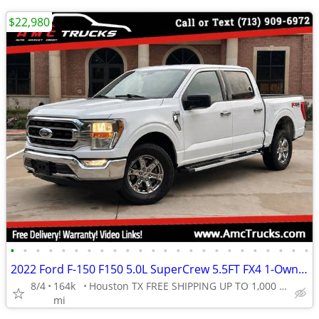
$22,980
•
•
•
•
•
•
•
•
•
•
•
•
•
•
•
•
•
•
•
•
•
•
•
•
2022 Ford F-150 F150 5.0L SuperCrew 5.5FT FX4 1-Owner CarFax NO Rust
8/4
164k
Houston TX FREE SHIPPING UP TO 1,000 MI (.90C/MI Add
mi