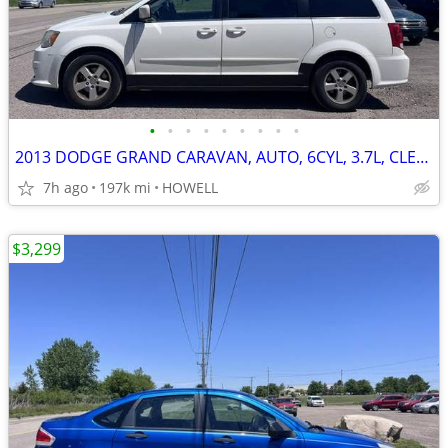
•
•
•
•
•
•
•
•
•
2013 DODGE GRAND CARAVAN, AUTO, 6CYL, 3.7L, CLEAN, RUNS GOOD
7h ago
197k mi
HOWELL
$3,299