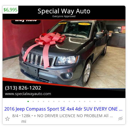
$6,995
•
•
•
•
•
•
•
•
•
•
•
•
•
•
•
2016 Jeep Compass Sport SE 4x4 4dr SUV EVERY ONE GET APPROVED 0 DOWN
8/4
128k
+ NO DRIVER LICENCE NO PROBLEM All DONE IN HOUSE PLATE TITLE
mi