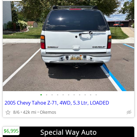
•
•
•
•
•
•
•
•
•
•
•
2005 Chevy Tahoe Z-71, 4WD, 5.3 Ltr, LOADED
8/6
42k mi
Okemos
$6,995