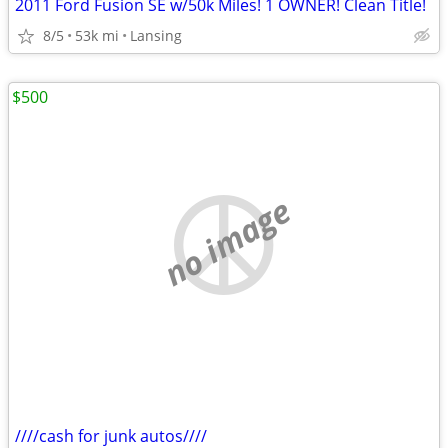
2011 Ford Fusion SE w/50k Miles! 1 OWNER! Clean Title!
8/5
53k mi
Lansing
$500
no image
////cash for junk autos////