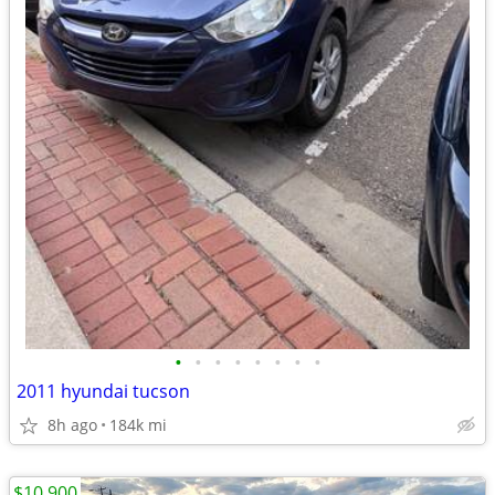
•
•
•
•
•
•
•
•
2011 hyundai tucson
8h ago
184k mi
$10,900