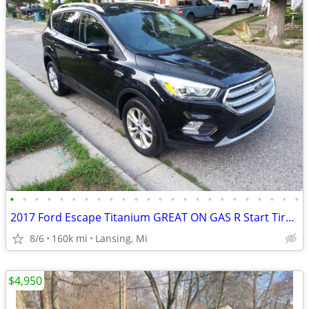
•
•
•
•
•
•
•
•
•
•
•
•
•
•
•
•
•
•
•
•
•
•
•
•
2017 Ford Escape Titanium GREAT ON GAS R Start Tires R Cam $7,500/BO
8/6
160k mi
Lansing, Mi
$4,950