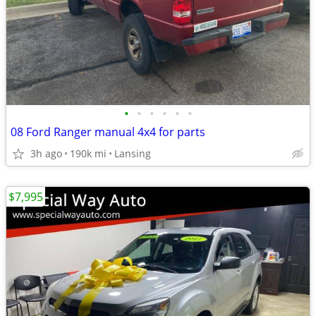
•
•
•
•
•
•
08 Ford Ranger manual 4x4 for parts
3h ago
190k mi
Lansing
$7,995