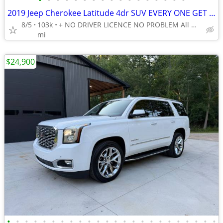
•
•
•
•
•
•
•
•
•
•
•
•
•
•
•
•
•
2019 Jeep Cherokee Latitude 4dr SUV EVERY ONE GET APPROVED 0 DOWN
8/5
103k
+ NO DRIVER LICENCE NO PROBLEM All DONE IN HOUSE PLATE TITLE
mi
$24,900
•
•
•
•
•
•
•
•
•
•
•
•
•
•
•
•
•
•
•
•
•
•
•
•