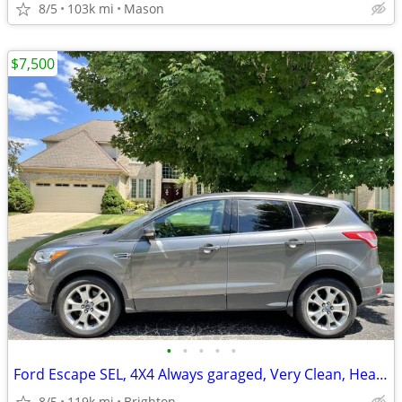
8/5
103k mi
Mason
$7,500
•
•
•
•
•
Ford Escape SEL, 4X4 Always garaged, Very Clean, Heated Leather seats
8/5
119k mi
Brighton