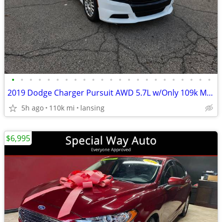
•
•
•
•
•
•
•
•
•
•
•
•
•
•
•
•
•
•
•
•
•
•
•
2019 Dodge Charger Pursuit AWD 5.7L w/Only 109k Miles!
5h ago
110k mi
lansing
$6,995