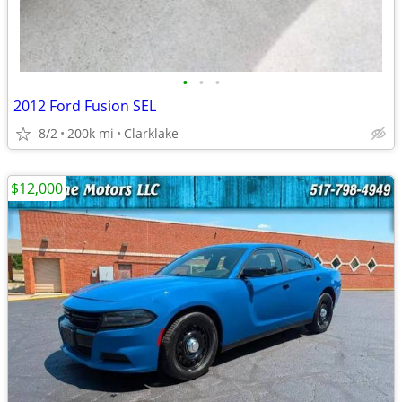
•
•
•
2012 Ford Fusion SEL
8/2
200k mi
Clarklake
$12,000