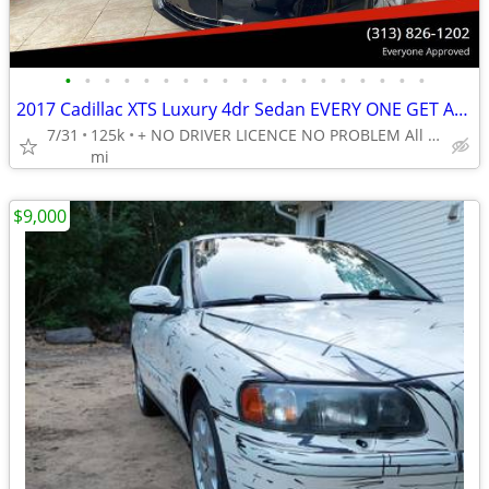
•
•
•
•
•
•
•
•
•
•
•
•
•
•
•
•
•
•
•
2017 Cadillac XTS Luxury 4dr Sedan EVERY ONE GET APPROVED 0 DOWN
7/31
125k
+ NO DRIVER LICENCE NO PROBLEM All DONE IN HOUSE PLATE TITLE
mi
$9,000