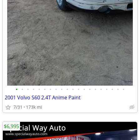
•
•
•
•
•
•
•
•
•
•
•
•
•
•
•
•
•
•
•
•
2001 Volvo S60 2.4T Anime Paint
7/31
173k mi
$6,995