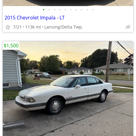
•
•
•
•
•
•
•
•
•
•
2015 Chevrolet Impala - LT
7/21
113k mi
Lansing/Delta Twp.
$1,500