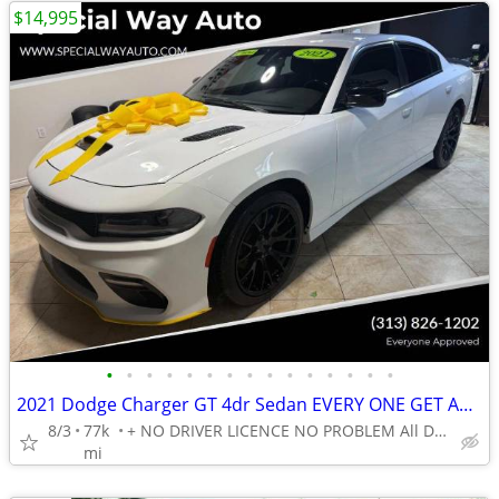
$14,995
•
•
•
•
•
•
•
•
•
•
•
•
•
•
•
2021 Dodge Charger GT 4dr Sedan EVERY ONE GET APPROVED 0 DOWN
8/3
77k
+ NO DRIVER LICENCE NO PROBLEM All DONE IN HOUSE PLATE TITLE
mi