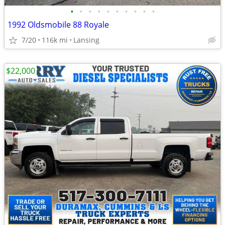
•
•
•
•
•
•
•
•
•
•
1992 Oldsmobile 88 Royale
7/20
116k mi
Lansing
$22,000