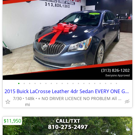
•
•
•
•
•
•
•
•
•
•
•
•
•
•
•
•
•
•
•
2015 Buick LaCrosse Leather 4dr Sedan EVERY ONE GET APPROVED 0 DOWN
7/30
148k
+ NO DRIVER LICENCE NO PROBLEM All DONE IN HOUSE PLATE TITLE
mi
$11,950