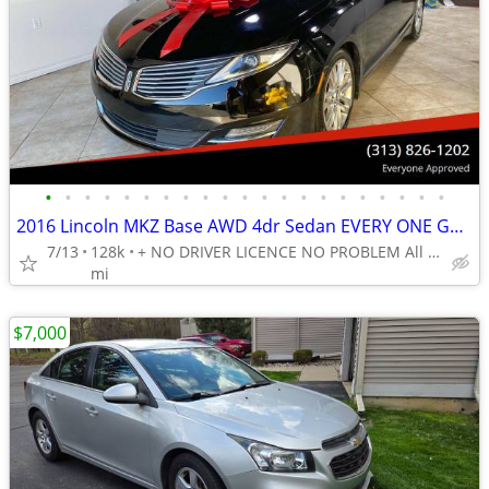
•
•
•
•
•
•
•
•
•
•
•
•
•
•
•
•
•
•
•
•
•
2016 Lincoln MKZ Base AWD 4dr Sedan EVERY ONE GET APPROVED 0 DOWN
7/13
128k
+ NO DRIVER LICENCE NO PROBLEM All DONE IN HOUSE PLATE TITLE
mi
$7,000