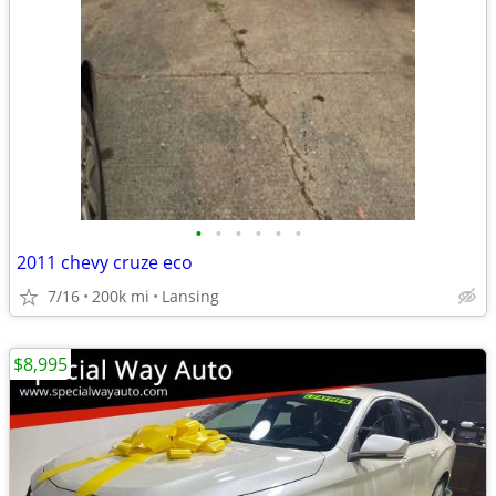
•
•
•
•
•
•
2011 chevy cruze eco
7/16
200k mi
Lansing
$8,995