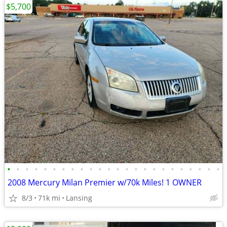
$5,700
•
•
•
•
•
•
•
•
•
•
•
•
•
•
•
•
•
•
•
•
•
•
•
•
2008 Mercury Milan Premier w/70k Miles! 1 OWNER
8/3
71k mi
Lansing