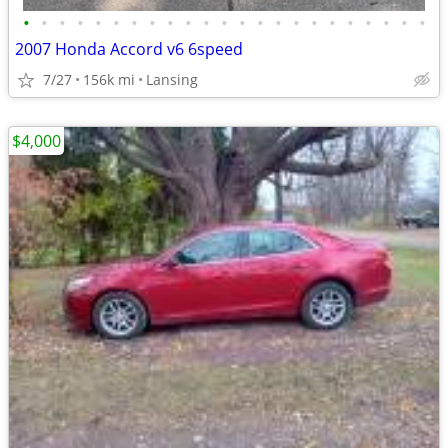
•
•
•
•
•
•
•
•
•
•
•
•
•
•
•
•
•
•
•
•
•
•
•
2007 Honda Accord v6 6speed
7/27
156k mi
Lansing
$4,000