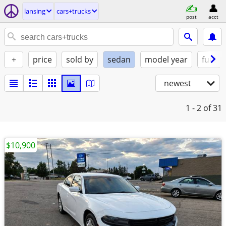
lansing
cars+trucks
post
acct
+
price
sold by
sedan
model year
fuel
newest
1 - 2
of 31
$10,900