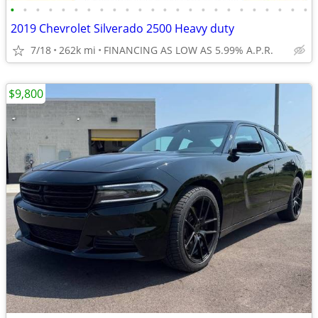
•
•
•
•
•
•
•
•
•
•
•
•
•
•
•
•
•
•
•
•
•
•
•
•
2019 Chevrolet Silverado 2500 Heavy duty
7/18
262k mi
FINANCING AS LOW AS 5.99% A.P.R.
$9,800