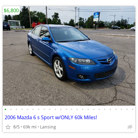
$6,800
•
•
•
•
•
•
•
•
•
•
•
•
•
•
•
•
•
•
•
•
•
•
•
•
2006 Mazda 6 s Sport w/ONLY 60k Miles!
8/5
69k mi
Lansing