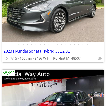
•
•
•
•
•
•
•
•
•
•
•
•
•
•
•
•
•
2023 Hyundai Sonata Hybrid SEL 2.0L
7/15
106k mi
2486 W Hill Rd Flint MI 48507
$8,995