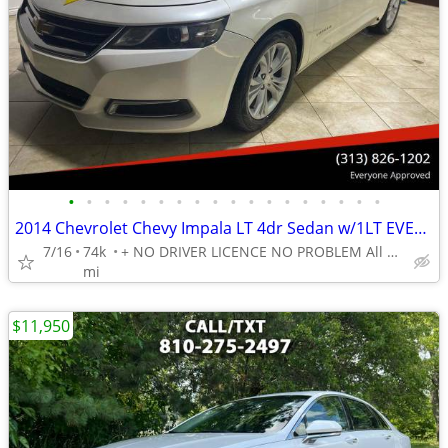
•
•
•
•
•
•
•
•
•
•
•
•
•
•
•
•
•
•
2014 Chevrolet Chevy Impala LT 4dr Sedan w/1LT EVERY ONE GET APPROVED 0 DOWN
7/16
74k
+ NO DRIVER LICENCE NO PROBLEM All DONE IN HOUSE PLATE TITLE
mi
$11,950