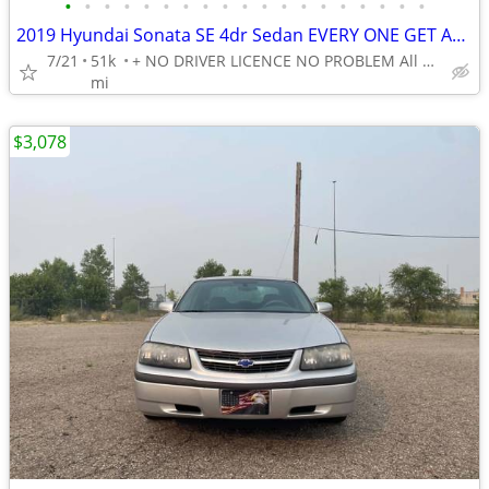
•
•
•
•
•
•
•
•
•
•
•
•
•
•
•
•
•
•
•
2019 Hyundai Sonata SE 4dr Sedan EVERY ONE GET APPROVED 0 DOWN
7/21
51k
+ NO DRIVER LICENCE NO PROBLEM All DONE IN HOUSE PLATE TITLE
mi
$3,078