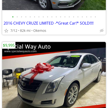
•
•
•
•
•
•
•
•
•
•
•
•
•
•
•
•
•
•
•
•
2016 CHEVY CRUZE LIMITED -*Great Car!* SOLD!!!!
7/12
82k mi
Okemos
$9,995