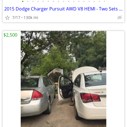
•
•
•
•
•
•
•
•
•
•
•
•
•
•
•
•
•
2015 Dodge Charger Pursuit AWD V8 HEMI - Two Sets of Wheels
7/17
130k mi
$2,500