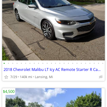
•
•
•
•
•
•
•
•
•
•
•
•
•
•
•
•
•
•
•
•
•
•
•
•
2018 Chevrolet Malibu LT Icy AC Remote Starter R Cam N Tires $6,600/BO
7/29
140k mi
Lansing, Mi
$4,500