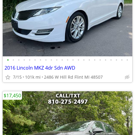
•
•
•
•
•
•
•
•
•
•
•
•
•
•
•
•
•
•
•
•
•
•
•
2016 Lincoln MKZ 4dr Sdn AWD
7/15
101k mi
2486 W Hill Rd Flint MI 48507
$17,450