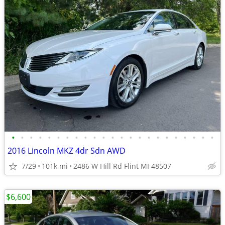
•
•
•
•
•
•
•
•
•
•
•
•
•
•
•
•
•
•
•
•
•
•
•
2016 Lincoln MKZ 4dr Sdn AWD
7/29
101k mi
2486 W Hill Rd Flint MI 48507
$6,600