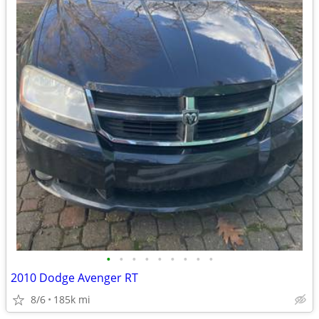
•
•
•
•
•
•
•
•
•
2010 Dodge Avenger RT
8/6
185k mi