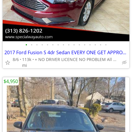
•
•
•
•
•
•
•
•
•
•
•
•
•
•
•
•
2017 Ford Fusion S 4dr Sedan EVERY ONE GET APPROVED 0 DOWN
8/6
113k
+ NO DRIVER LICENCE NO PROBLEM All DONE IN HOUSE PLATE TITLE
mi
$4,950