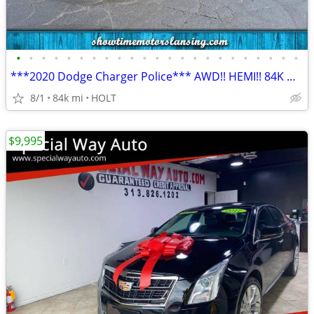
•
•
•
•
•
•
•
•
•
•
•
•
•
•
•
•
•
•
•
•
•
•
•
***2020 Dodge Charger Police*** AWD!! HEMI!! 84K Miles!!
8/1
84k mi
HOLT
$9,995