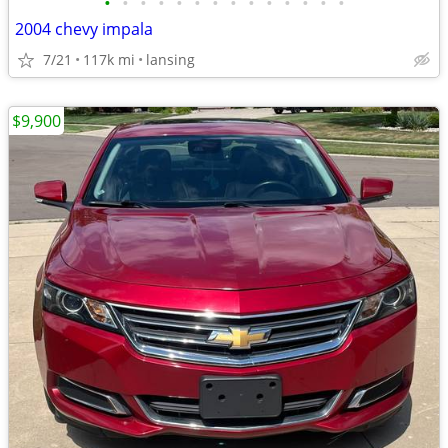
•
•
•
•
•
•
•
•
•
•
•
•
•
•
2004 chevy impala
7/21
117k mi
lansing
$9,900