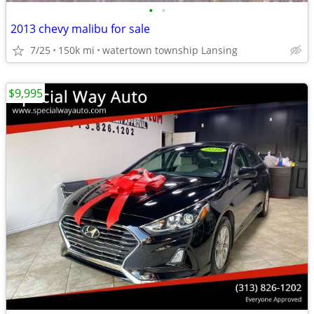
•
•
2013 chevy malibu for sale
7/25
150k mi
watertown township Lansing
$9,995