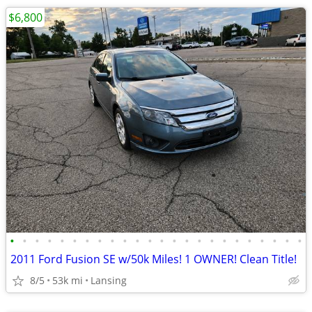
$6,800
•
•
•
•
•
•
•
•
•
•
•
•
•
•
•
•
•
•
•
•
•
•
•
•
2011 Ford Fusion SE w/50k Miles! 1 OWNER! Clean Title!
8/5
53k mi
Lansing