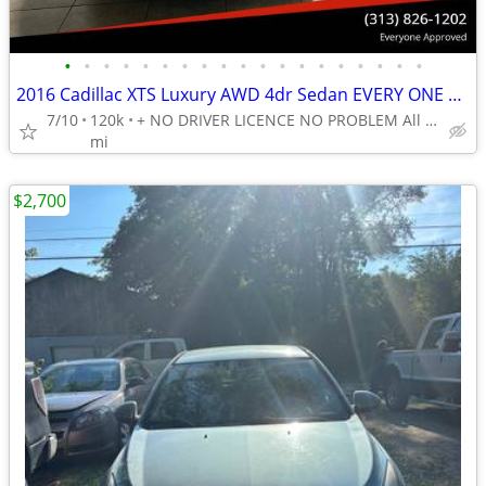
•
•
•
•
•
•
•
•
•
•
•
•
•
•
•
•
•
•
•
2016 Cadillac XTS Luxury AWD 4dr Sedan EVERY ONE GET APPROVED 0 DOWN
7/10
120k
+ NO DRIVER LICENCE NO PROBLEM All DONE IN HOUSE PLATE TITLE
mi
$2,700