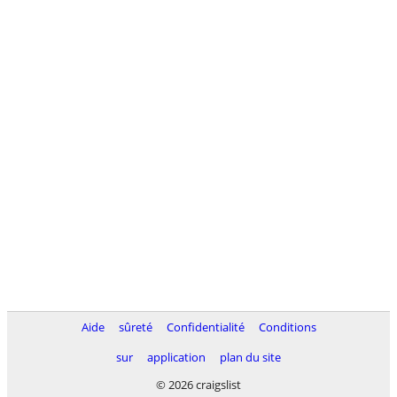
Aide
sûreté
Confidentialité
Conditions
sur
application
plan du site
© 2026 craigslist