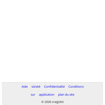
Aide
sûreté
Confidentialité
Conditions
sur
application
plan du site
© 2026 craigslist