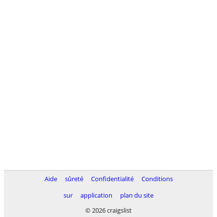
Aide
sûreté
Confidentialité
Conditions
sur
application
plan du site
© 2026 craigslist