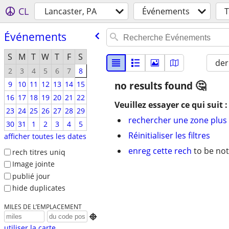
CL
Lancaster, PA
Événements
Événements
S
M
T
W
T
F
S
der
2
3
4
5
6
7
8
9
10
11
12
13
14
15
no results found
16
17
18
19
20
21
22
Veuillez essayer ce qui suit :
23
24
25
26
27
28
29
rechercher une zone plus 
30
31
1
2
3
4
5
Réinitialiser les filtres
afficher toutes les dates
enreg cette rech
to be not
rech titres uniq
Image jointe
publié jour
hide duplicates
MILES DE L’EMPLACEMENT

utiliser la carte...