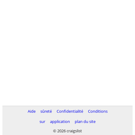
Aide
sûreté
Confidentialité
Conditions
sur
application
plan du site
© 2026 craigslist