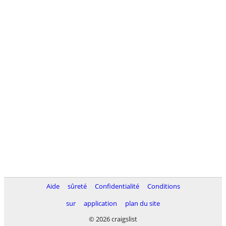
Aide
sûreté
Confidentialité
Conditions
sur
application
plan du site
© 2026 craigslist