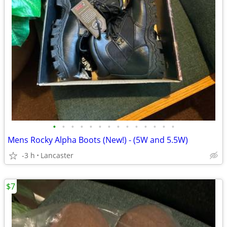
•
•
•
•
•
•
•
•
•
•
•
•
•
•
Mens Rocky Alpha Boots (New!) - (5W and 5.5W)
-3 h
Lancaster
$7