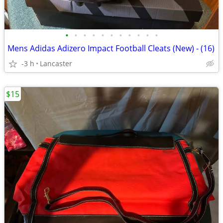
•
•
•
•
•
•
•
•
•
•
•
Mens Adidas Adizero Impact Football Cleats (New) - (16)
-3 h
Lancaster
$15