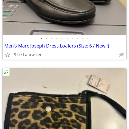
•
•
•
•
•
•
•
•
•
•
Men’s Marc Joseph Dress Loafers (Size: 6 / New!!)
-3 h
Lancaster
$7