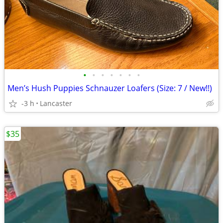
•
•
•
•
•
•
•
Men’s Hush Puppies Schnauzer Loafers (Size: 7 / New!!)
-3 h
Lancaster
$35