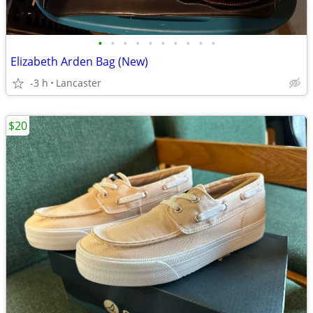
•
•
•
•
•
•
•
•
•
•
Elizabeth Arden Bag (New)
-3 h
Lancaster
$20