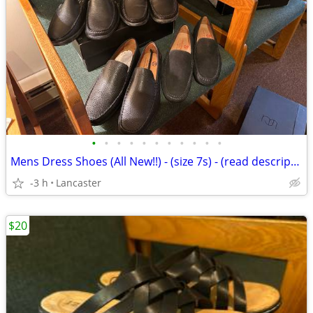
•
•
•
•
•
•
•
•
•
•
•
Mens Dress Shoes (All New!!) - (size 7s) - (read description)
-3 h
Lancaster
$20