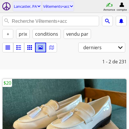
Lancaster, PA
Vêtements+acc
Annonce
compte
+
prix
conditions
vendu par
derniers
1 - 2
de 231
$20