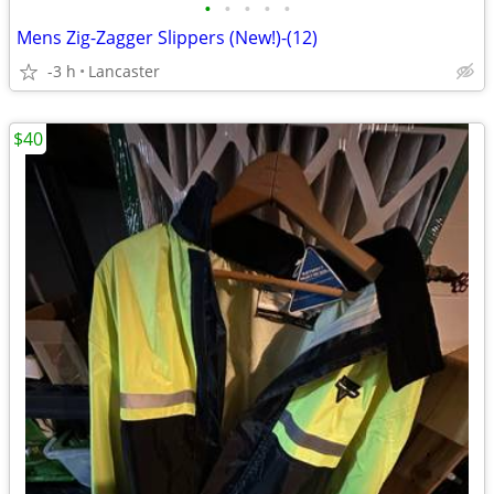
•
•
•
•
•
Mens Zig-Zagger Slippers (New!)-(12)
-3 h
Lancaster
$40