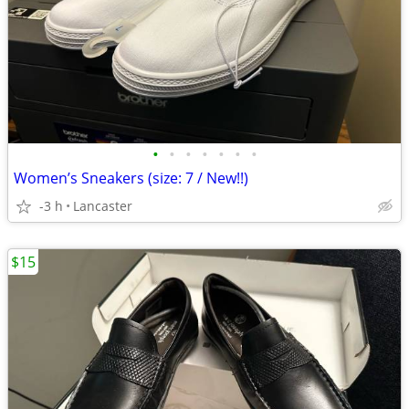
•
•
•
•
•
•
•
Women’s Sneakers (size: 7 / New!!)
-3 h
Lancaster
$15