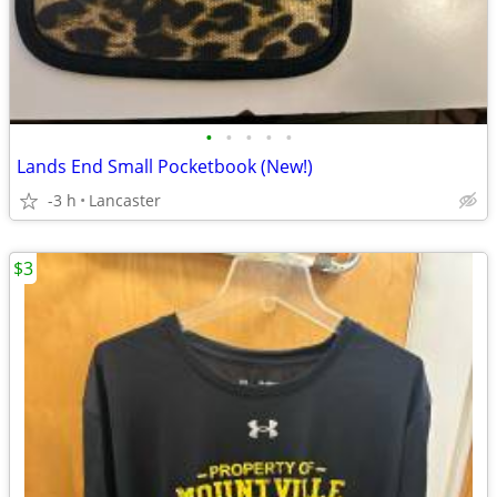
•
•
•
•
•
Lands End Small Pocketbook (New!)
-3 h
Lancaster
$3