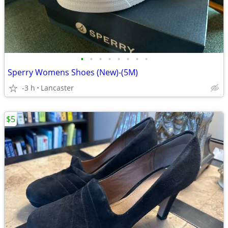
•
•
•
•
•
•
•
•
Sperry Womens Shoes (New)-(5M)
-3 h
Lancaster
$5