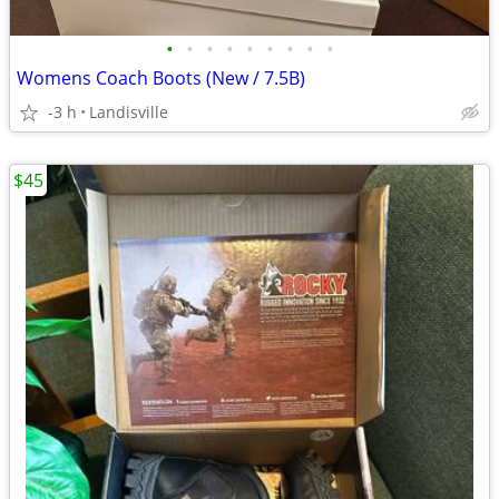
•
•
•
•
•
•
•
•
•
Womens Coach Boots (New / 7.5B)
-3 h
Landisville
$45