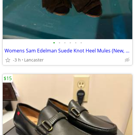
•
•
•
•
•
•
Womens Sam Edelman Suede Knot Heel Mules (New, 8.5M)
-3 h
Lancaster
$15