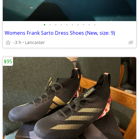
•
•
•
•
•
•
•
•
•
•
Womens Frank Sarto Dress Shoes (New, size: 9)
-3 h
Lancaster
$95