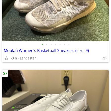
•
•
•
•
•
•
•
Moolah Women’s Basketball Sneakers (size: 9)
-3 h
Lancaster
$7