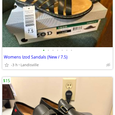
•
•
•
•
•
•
•
Womens Izod Sandals (New / 7.5)
-3 h
Landisville
$15