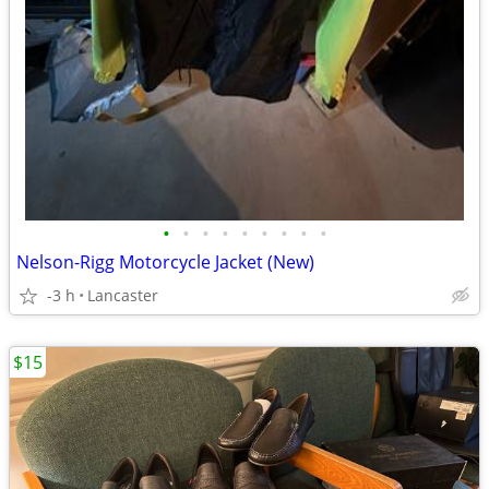
•
•
•
•
•
•
•
•
•
Nelson-Rigg Motorcycle Jacket (New)
-3 h
Lancaster
$15