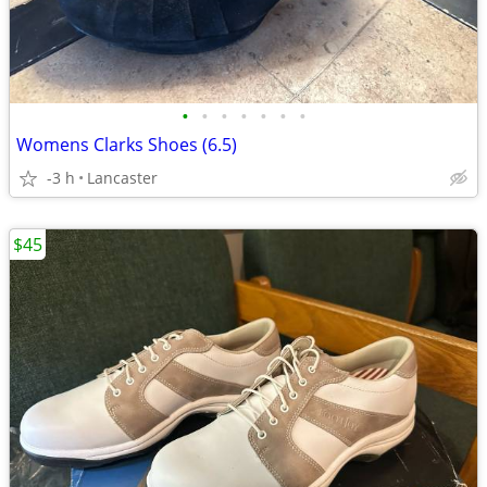
•
•
•
•
•
•
•
Womens Clarks Shoes (6.5)
-3 h
Lancaster
$45