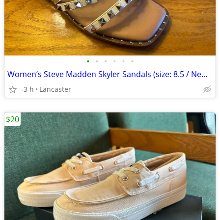
•
•
•
•
•
•
Women’s Steve Madden Skyler Sandals (size: 8.5 / New!!)
-3 h
Lancaster
$20