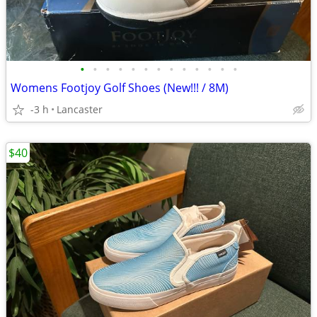
•
•
•
•
•
•
•
•
•
•
•
•
•
Womens Footjoy Golf Shoes (New!!! / 8M)
-3 h
Lancaster
$40