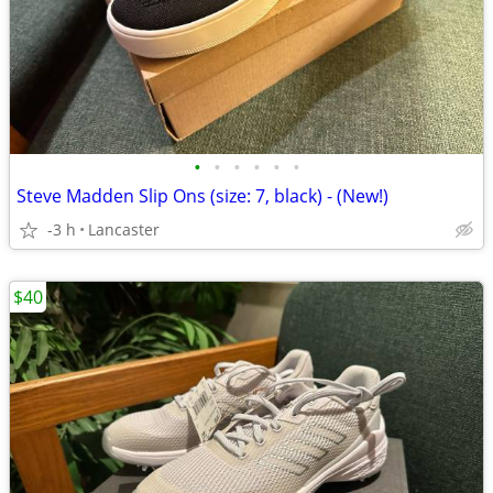
•
•
•
•
•
•
Steve Madden Slip Ons (size: 7, black) - (New!)
-3 h
Lancaster
$40