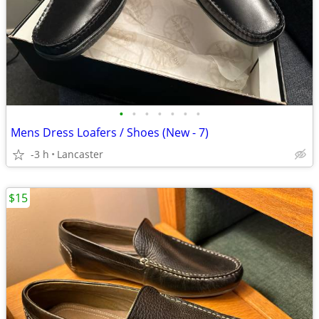
•
•
•
•
•
•
•
Mens Dress Loafers / Shoes (New - 7)
-3 h
Lancaster
$15