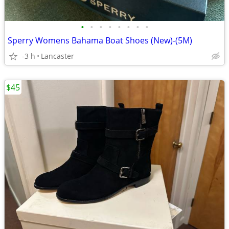
•
•
•
•
•
•
•
•
Sperry Womens Bahama Boat Shoes (New)-(5M)
-3 h
Lancaster
$45