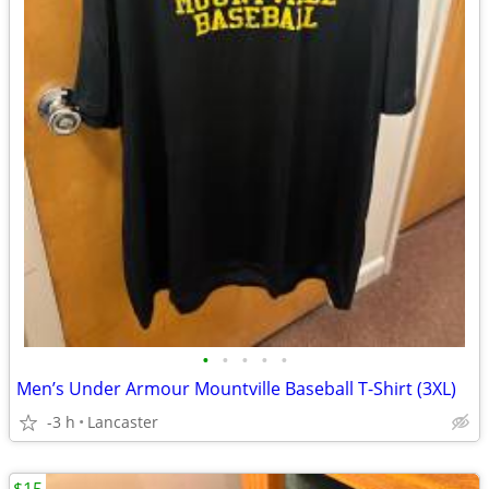
•
•
•
•
•
Men’s Under Armour Mountville Baseball T-Shirt (3XL)
-3 h
Lancaster