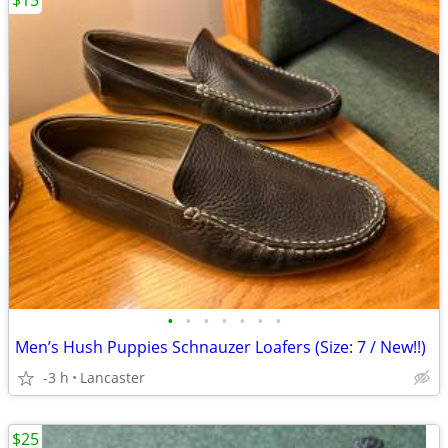
$15
•
•
•
•
•
•
•
Men’s Hush Puppies Schnauzer Loafers (Size: 7 / New!!)
-3 h
Lancaster
$25