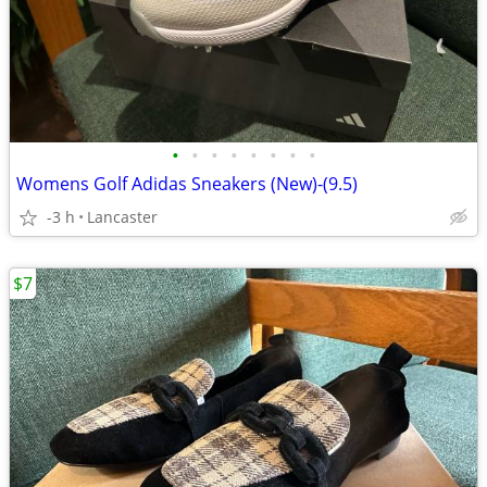
•
•
•
•
•
•
•
•
Womens Golf Adidas Sneakers (New)-(9.5)
-3 h
Lancaster
$7