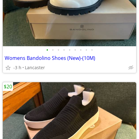
•
•
•
•
•
•
•
•
•
Womens Bandolino Shoes (New)-(10M)
-3 h
Lancaster
$20