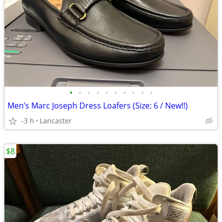
•
•
•
•
•
•
•
•
•
•
Men’s Marc Joseph Dress Loafers (Size: 6 / New!!)
-3 h
Lancaster
$8