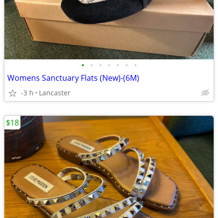
•
•
•
•
•
•
•
Womens Sanctuary Flats (New)-(6M)
-3 h
Lancaster
$18