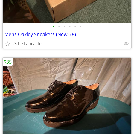
•
•
•
•
•
•
Mens Oakley Sneakers (New)-(8)
-3 h
Lancaster
$35