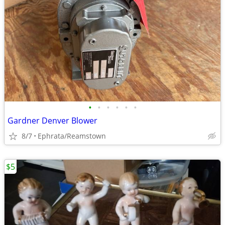
•
•
•
•
•
•
Gardner Denver Blower
8/7
Ephrata/Reamstown
$5