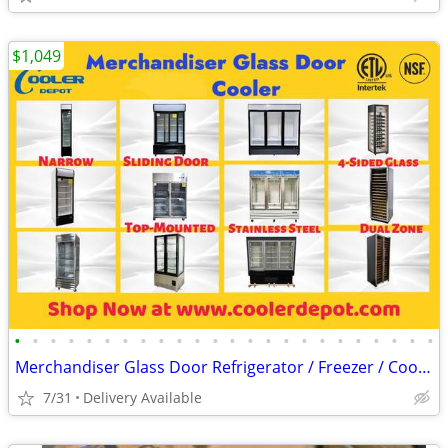
$1,049
•
•
•
•
•
•
•
•
•
•
•
•
•
•
•
•
•
•
•
•
•
•
•
•
Merchandiser Glass Door Refrigerator / Freezer / Cooler
7/31
Delivery Available