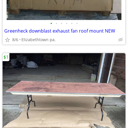
•
•
•
•
•
•
Greenheck downblast exhaust fan roof mount NEW
8/6
Elizabethtown pa.
$1