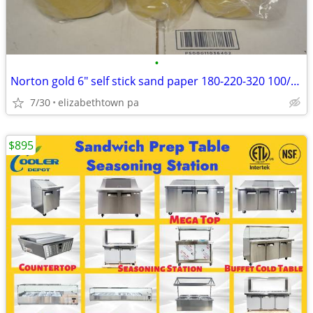
•
Norton gold 6" self stick sand paper 180-220-320 100/roll
7/30
elizabethtown pa
$895