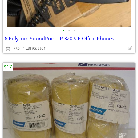
•
•
•
6 Polycom SoundPoint IP 320 SIP Office Phones
7/31
Lancaster
$17