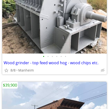
•
•
•
•
•
•
Wood grinder - top feed wood hog - wood chips etc.
8/8
Manheim
$39,900