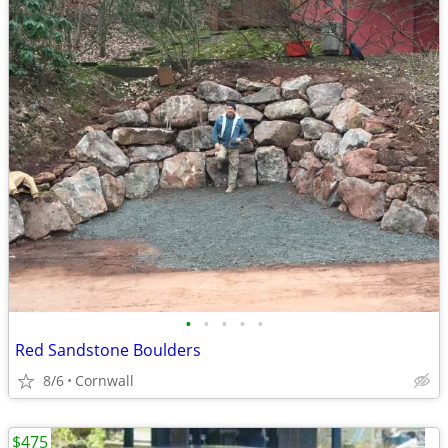
•
•
•
•
•
Red Sandstone Boulders
8/6
Cornwall
$475