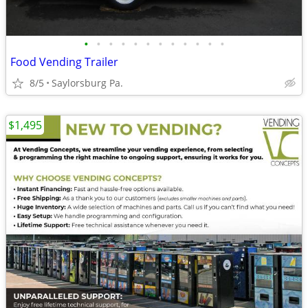
•
•
•
•
•
•
•
•
•
•
•
•
Food Vending Trailer
8/5
Saylorsburg Pa.
$1,495