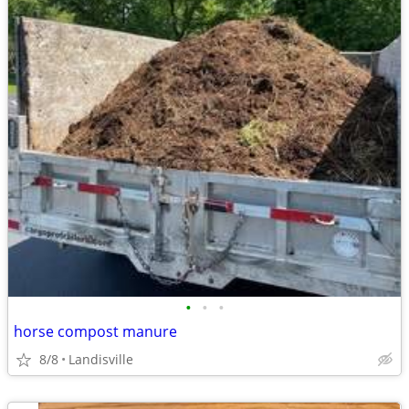
•
•
•
horse compost manure
8/8
Landisville