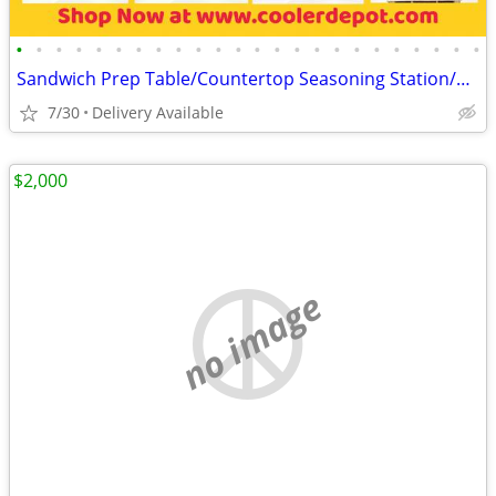
•
•
•
•
•
•
•
•
•
•
•
•
•
•
•
•
•
•
•
•
•
•
•
•
Sandwich Prep Table/Countertop Seasoning Station/Buffet Cold Table
7/30
Delivery Available
$2,000
no image