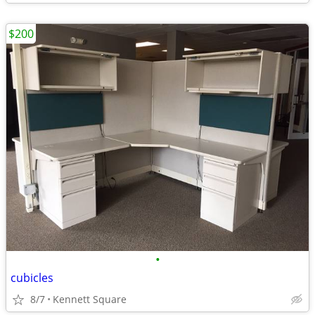
$200
•
cubicles
8/7
Kennett Square