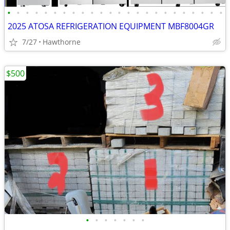
•
•
•
•
•
•
•
•
•
•
•
•
•
•
•
•
•
•
•
•
•
•
•
•
2025 ATOSA REFRIGERATION EQUIPMENT MBF8004GR
7/27
Hawthorne
$500
•
•
•
•
•
•
•