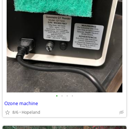
•
•
•
•
Ozone machine
8/6
Hopeland