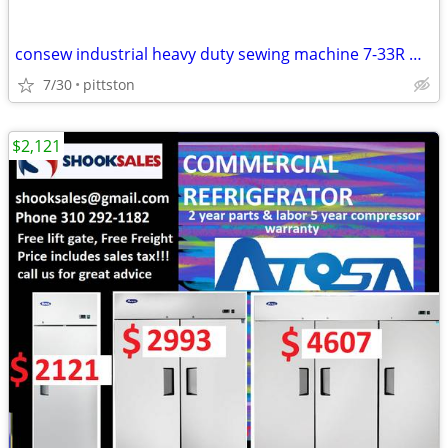
consew industrial heavy duty sewing machine 7-33R with reverse
7/30
pittston
$2,121