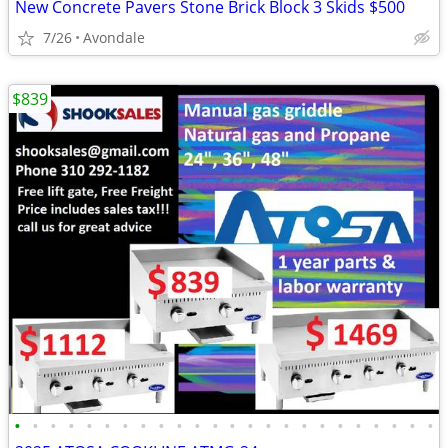
New Concrete Pavers Stone Brick Block 3 Skids $500
7/26
Avondale
$839
•
•
•
•
•
•
•
•
•
•
•
•
•
•
•
•
•
•
•
•
•
•
•
•