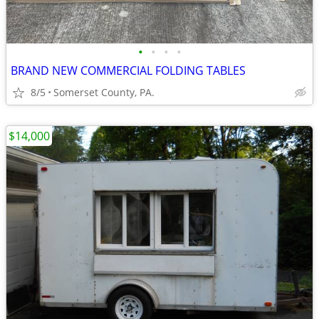
•
•
•
•
BRAND NEW COMMERCIAL FOLDING TABLES
8/5
Somerset County, PA.
$14,000