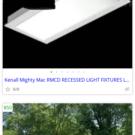
•
•
•
•
•
•
•
Kenall Mighty Mac RMCD RECESSED LIGHT FIXTURES LOT (16) - NEW!
8/8
$50