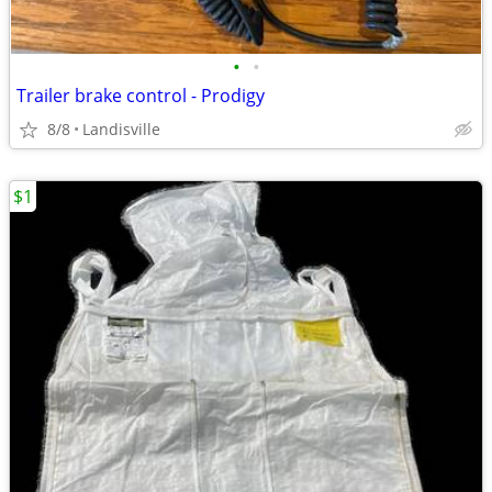
•
•
Trailer brake control - Prodigy
8/8
Landisville
$1