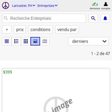
Lancaster, PA
Entreprises
Annonce
compte
+
prix
conditions
vendu par
derniers
1 - 2
de 47
$399
no image