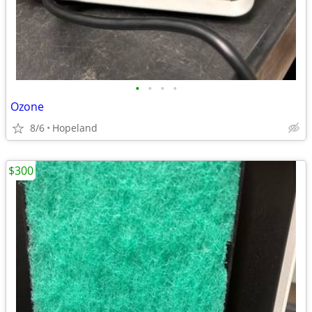
•
•
•
•
Ozone
8/6
Hopeland
$300