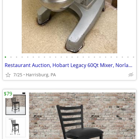
•
•
•
•
•
•
•
•
•
•
•
•
•
•
•
•
•
•
•
•
•
•
•
•
Restaurant Auction, Hobart Legacy 60Qt Mixer, Norlake Walk-in Freezer
7/25
Harrisburg, PA
$79