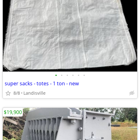
•
•
•
•
•
•
super sacks - totes - 1 ton - new
8/8
Landisville
$19,900