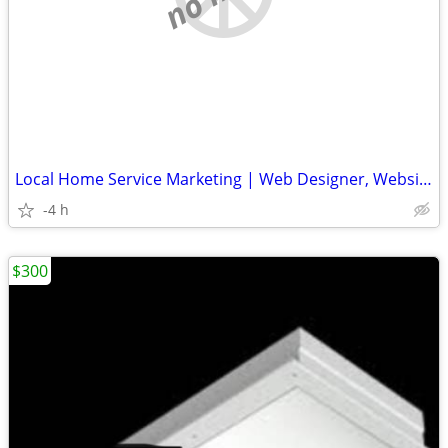
Local Home Service Marketing | Web Designer, Website, SEO, Ads, CRM
-4 h
$300