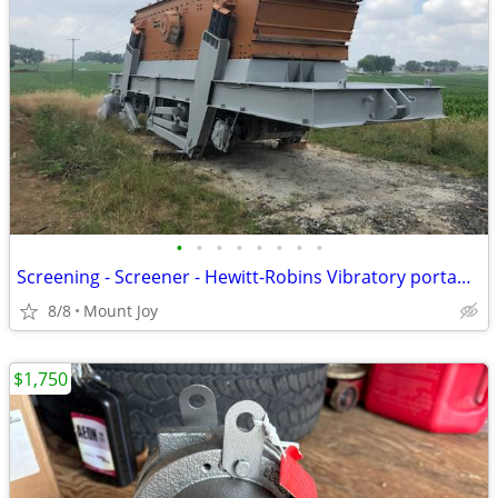
•
•
•
•
•
•
•
•
Screening - Screener - Hewitt-Robins Vibratory portable unit
8/8
Mount Joy
$1,750